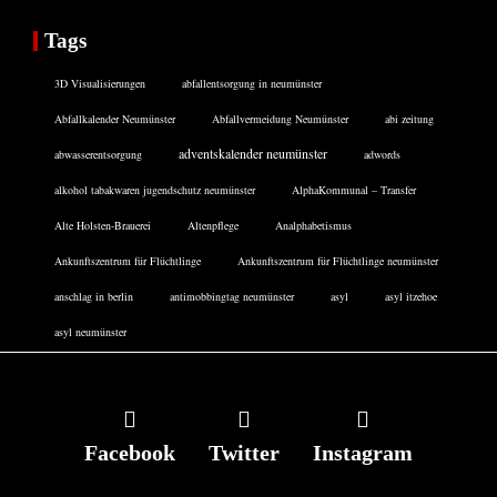
Tags
3D Visualisierungen
abfallentsorgung in neumünster
Abfallkalender Neumünster
Abfallvermeidung Neumünster
abi zeitung
adventskalender neumünster
abwasserentsorgung
adwords
alkohol tabakwaren jugendschutz neumünster
AlphaKommunal – Transfer
Alte Holsten-Brauerei
Altenpflege
Analphabetismus
Ankunftszentrum für Flüchtlinge
Ankunftszentrum für Flüchtlinge neumünster
anschlag in berlin
antimobbingtag neumünster
asyl
asyl itzehoe
asyl neumünster
Facebook
Twitter
Instagram