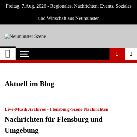
Skip
Freitag, 7,Aug. 2026 - Regionales, Nachrichten, Events, Soziales
to
content
und Wirtschaft aus Neumünster
Neumünster Szene
Neuigkeiten und Nachrichten aus
Neumünster und Umgebung
Aktuell im Blog
Live-Musik Archives - Flensburg-Szene Nachrichten
Nachrichten für Flensburg und
Umgebung