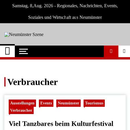
Skip
Samstag, 8,Aug. 2026 - Regionales, Nachrichten, Events,
to
content
Soziales und Wirtschaft aus Neumünster
Neumünster Szene
Neuigkeiten und Nachrichten aus
Neumünster und Umgebung
Verbraucher
Ausstellungen
Events
Neumünster
Tourismus
Verbraucher
Viel Tanzbares beim Kulturfestival