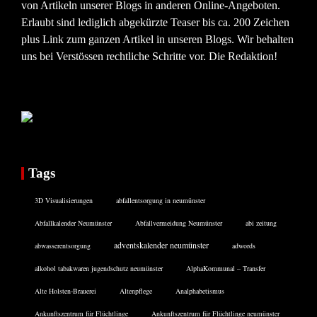
von Artikeln unserer Blogs in anderen Online-Angeboten.
Erlaubt sind lediglich abgekürzte Teaser bis ca. 200 Zeichen
plus Link zum ganzen Artikel in unseren Blogs. Wir behalten
uns bei Verstössen rechtliche Schritte vor. Die Redaktion!
Tags
3D Visualisierungen
abfallentsorgung in neumünster
Abfallkalender Neumünster
Abfallvermeidung Neumünster
abi zeitung
adventskalender neumünster
abwasserentsorgung
adwords
alkohol tabakwaren jugendschutz neumünster
AlphaKommunal – Transfer
Alte Holsten-Brauerei
Altenpflege
Analphabetismus
Ankunftszentrum für Flüchtlinge
Ankunftszentrum für Flüchtlinge neumünster