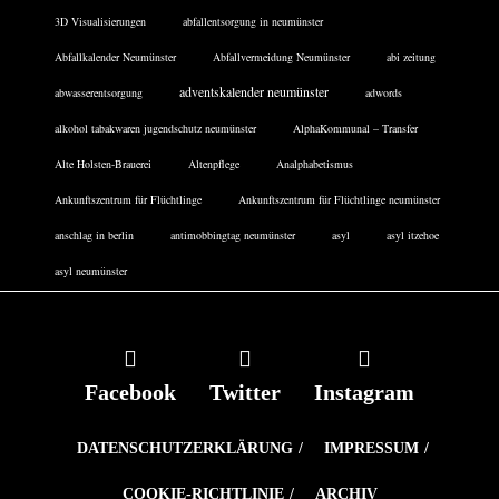
3D Visualisierungen
abfallentsorgung in neumünster
Abfallkalender Neumünster
Abfallvermeidung Neumünster
abi zeitung
adventskalender neumünster
abwasserentsorgung
adwords
alkohol tabakwaren jugendschutz neumünster
AlphaKommunal – Transfer
Alte Holsten-Brauerei
Altenpflege
Analphabetismus
Ankunftszentrum für Flüchtlinge
Ankunftszentrum für Flüchtlinge neumünster
anschlag in berlin
antimobbingtag neumünster
asyl
asyl itzehoe
asyl neumünster
Facebook
Twitter
Instagram
DATENSCHUTZERKLÄRUNG
IMPRESSUM
COOKIE-RICHTLINIE
ARCHIV