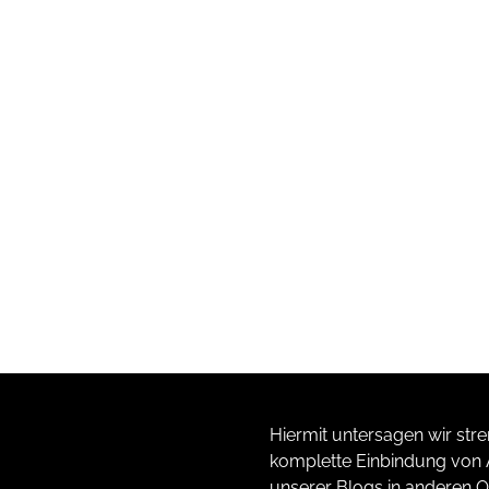
Hiermit untersagen wir stre
komplette Einbindung von A
unserer Blogs in anderen O