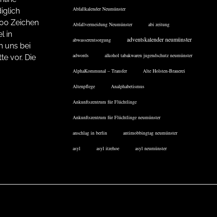
Abfallkalender Neumünster
iglich
200 Zeichen
Abfallvermeidung Neumünster
abi zeitung
l in
adventskalender neumünster
abwasserentsorgung
n uns bei
adwords
alkohol tabakwaren jugendschutz neumünster
te vor. Die
AlphaKommunal – Transfer
Alte Holsten-Brauerei
Altenpflege
Analphabetismus
Ankunftszentrum für Flüchtlinge
Ankunftszentrum für Flüchtlinge neumünster
anschlag in berlin
antimobbingtag neumünster
asyl
asyl itzehoe
asyl neumünster