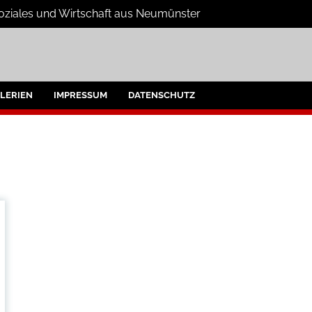
Soziales und Wirtschaft aus Neumünster
e
umünster und Umgebung
LERIEN
IMPRESSUM
DATENSCHUTZ