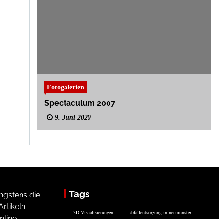
Fotogalerien
Spectaculum 2007
9. Juni 2020
Tags
ngstens die
rtikeln
3D Visualisierungen
abfallentsorgung in neumünster
nline-