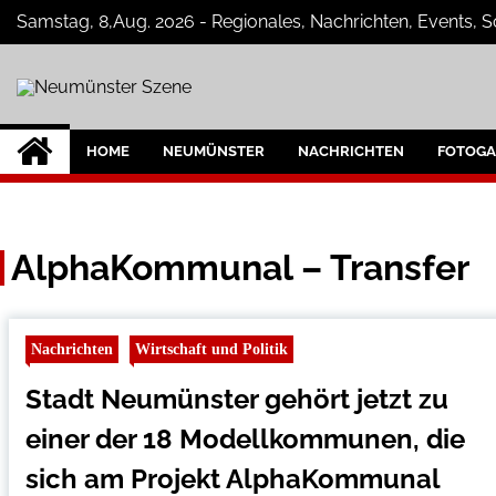
Skip
Samstag, 8,Aug. 2026 - Regionales, Nachrichten, Events, 
to
content
Neumünster Szen
Neuigkeiten und Nachrichten aus Ne
HOME
NEUMÜNSTER
NACHRICHTEN
FOTOGA
AlphaKommunal – Transfer
Nachrichten
Wirtschaft und Politik
Stadt Neumünster gehört jetzt zu
einer der 18 Modellkommunen, die
sich am Projekt AlphaKommunal