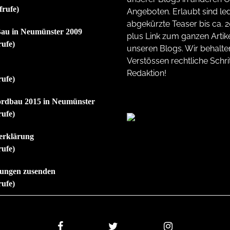
frufe)
Angeboten. Erlaubt sind led
abgekürzte Teaser bis ca. 
au in Neumünster 2009
plus Link zum ganzen Artike
rufe)
unseren Blogs. Wir behalte
Verstössen rechtliche Schrit
Redaktion!
rufe)
ordbau 2015 in Neumünster
rufe)
erklärung
rufe)
ilungen zusenden
rufe)