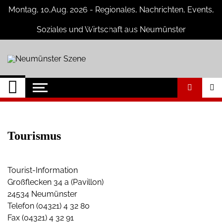
Skip
Montag, 10,Aug. 2026 - Regionales, Nachrichten, Events,
to
content
Soziales und Wirtschaft aus Neumünster
Neumünster Szene
Neuigkeiten und Nachrichten aus
Neumünster und Umgebung
Tourismus
Tourist-Information
Großflecken 34 a (Pavillon)
24534 Neumünster
Telefon (04321) 4 32 80
Fax (04321) 4 32 91