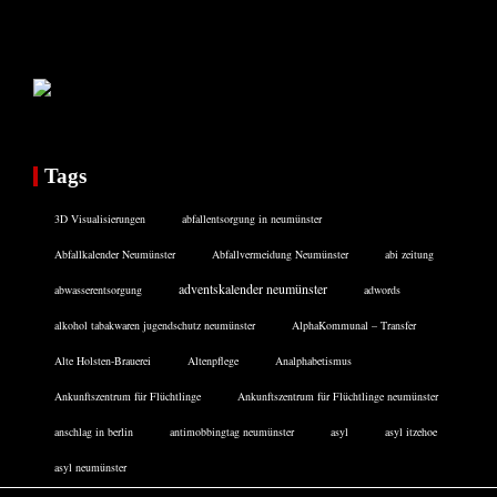
Tags
3D Visualisierungen
abfallentsorgung in neumünster
Abfallkalender Neumünster
Abfallvermeidung Neumünster
abi zeitung
adventskalender neumünster
abwasserentsorgung
adwords
alkohol tabakwaren jugendschutz neumünster
AlphaKommunal – Transfer
Alte Holsten-Brauerei
Altenpflege
Analphabetismus
Ankunftszentrum für Flüchtlinge
Ankunftszentrum für Flüchtlinge neumünster
anschlag in berlin
antimobbingtag neumünster
asyl
asyl itzehoe
asyl neumünster