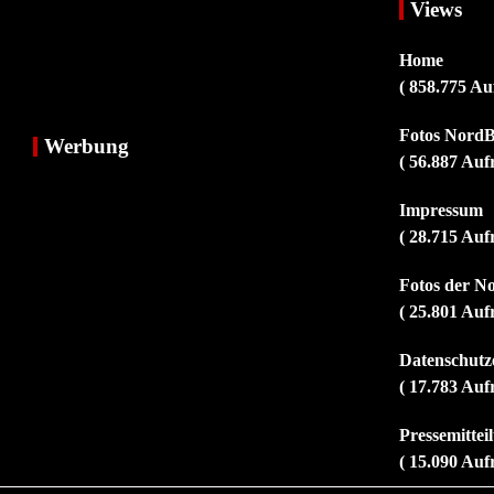
Views
Home
( 858.775 Au
Fotos NordB
Werbung
( 56.887 Auf
Impressum
( 28.715 Auf
Fotos der N
( 25.801 Auf
Datenschutz
( 17.783 Auf
Pressemitte
( 15.090 Auf