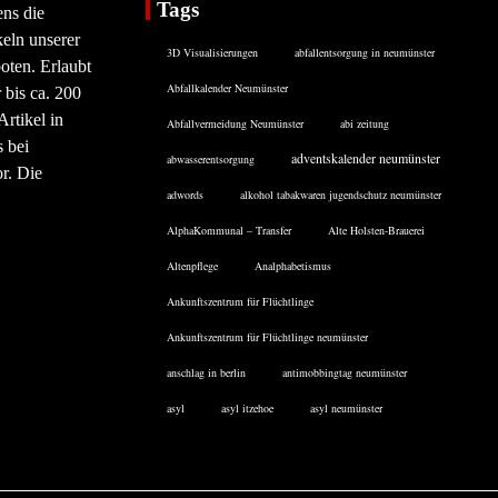
Tags
ens die
eln unserer
3D Visualisierungen
abfallentsorgung in neumünster
oten. Erlaubt
Abfallkalender Neumünster
 bis ca. 200
rtikel in
Abfallvermeidung Neumünster
abi zeitung
 bei
adventskalender neumünster
abwasserentsorgung
or. Die
adwords
alkohol tabakwaren jugendschutz neumünster
AlphaKommunal – Transfer
Alte Holsten-Brauerei
Altenpflege
Analphabetismus
Ankunftszentrum für Flüchtlinge
Ankunftszentrum für Flüchtlinge neumünster
anschlag in berlin
antimobbingtag neumünster
asyl
asyl itzehoe
asyl neumünster