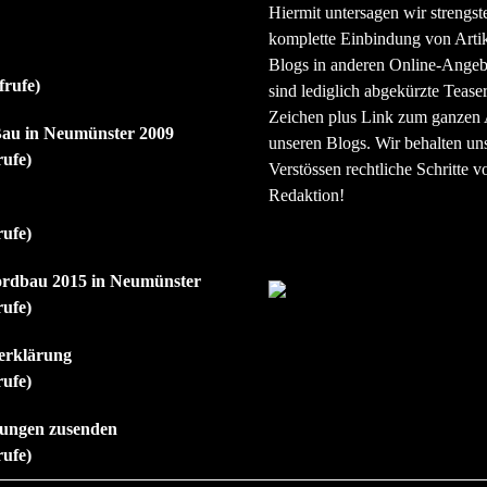
Hiermit untersagen wir strengst
komplette Einbindung von Artik
Blogs in anderen Online-Angeb
frufe)
sind lediglich abgekürzte Teaser
Zeichen plus Link zum ganzen A
au in Neumünster 2009
unseren Blogs. Wir behalten uns
rufe)
Verstössen rechtliche Schritte v
Redaktion!
rufe)
ordbau 2015 in Neumünster
rufe)
erklärung
rufe)
ilungen zusenden
rufe)