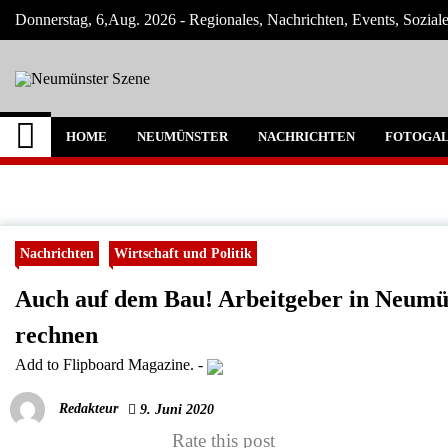
Skip
Donnerstag, 6,Aug. 2026 - Regionales, Nachrichten, Events, Sozial
to
content
Neumünster Szene
Neuigkeiten und Nachrichten aus Neumüns
HOME
NEUMÜNSTER
NACHRICHTEN
FOTOGAL
Nachrichten
Wirtschaft und Politik
Auch auf dem Bau! Arbeitgeber in Neumü
rechnen
Add to Flipboard Magazine.
-
Redakteur
9. Juni 2020
Rate this post