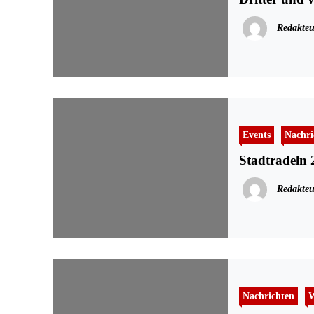
Redakteu
Events
Nachri
Stadtradeln 
Redakteu
Nachrichten
W