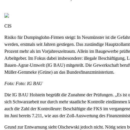
CIS
Risiko für Dumpinglohn-Firmen steigt: In Neumünster ist die Gefah
werden, erstmals seit Jahren gestiegen. Das zuständige Hauptzollamt 
Prozent mehr als im Vorjahreszeitraum. Allein im Baugewerbe prüft
Arbeitgeber. Im Fokus dabei insbesondere: illegale Beschäftigung, L
Bauen-Agrar-Umwelt (IG BAU) mitgeteilt. Die Gewerkschaft beruft 
Müller-Gemmeke (Grüne) an das Bundesfinanzministerium.
Foto: Foto: IG BAU
Die IG BAU Holstein begrüßt die Zunahme der Prüfungen. „Es ist o
sich Schwarzarbeit nur durch mehr staatliche Kontrolle eindämmen lä
auch die Zahl der Kontrolleure: Beschäftigte die FKS im vergangen
im Juni bereits 7.211, wie aus der Zoll-Auswertung des Finanzminis
Grund zur Entwarnung sieht Olschewski jedoch nicht. Nötig seien b