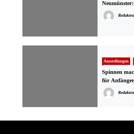
Neumünster: 
Redakteu
Ausstellungen
Spinnen mac
für Anfänge
Redakteu