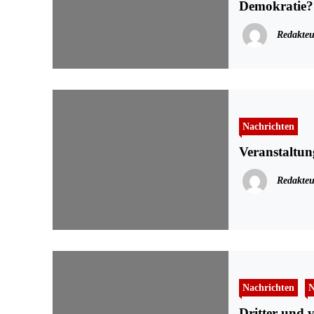
Demokratie?
Redakteu
Nachrichten
Veranstaltun
Redakteu
Nachrichten
N
Dritter und 