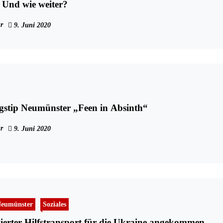
 Und wie weiter?
r
9. Juni 2020
gstip Neumünster „Feen in Absinth“
r
9. Juni 2020
eumünster
Soziales
vierter Hilfstransport für die Ukraine angekommen