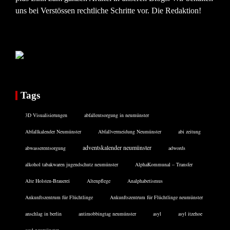
uns bei Verstössen rechtliche Schritte vor. Die Redaktion!
Tags
3D Visualisierungen
abfallentsorgung in neumünster
Abfallkalender Neumünster
Abfallvermeidung Neumünster
abi zeitung
adventskalender neumünster
abwasserentsorgung
adwords
alkohol tabakwaren jugendschutz neumünster
AlphaKommunal – Transfer
Alte Holsten-Brauerei
Altenpflege
Analphabetismus
Ankunftszentrum für Flüchtlinge
Ankunftszentrum für Flüchtlinge neumünster
anschlag in berlin
antimobbingtag neumünster
asyl
asyl itzehoe