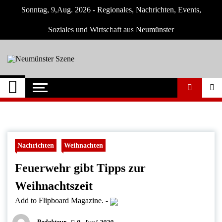
Skip
Sonntag, 9,Aug. 2026 - Regionales, Nachrichten, Events,
to
content
Soziales und Wirtschaft aus Neumünster
Neumünster Szene
Neuigkeiten und Nachrichten aus
Neumünster und Umgebung
Nachrichten
Weihnachten
Feuerwehr gibt Tipps zur
Weihnachtszeit
Add to Flipboard Magazine.
-