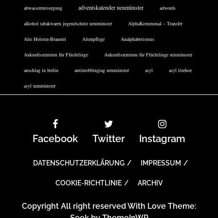
adventskalender neumünster
abwasserentsorgung
adwords
alkohol tabakwaren jugendschutz neumünster
AlphaKommunal – Transfer
Alte Holsten-Brauerei
Altenpflege
Analphabetismus
Ankunftszentrum für Flüchtlinge
Ankunftszentrum für Flüchtlinge neumünster
anschlag in berlin
antimobbingtag neumünster
asyl
asyl itzehoe
asyl neumünster
Facebook
Twitter
Instagram
DATENSCHUTZERKLÄRUNG
IMPRESSUM
COOKIE-RICHTLINIE
ARCHIV
Copyright All right reserved With Love Theme:
Seek by
ThemeInWP