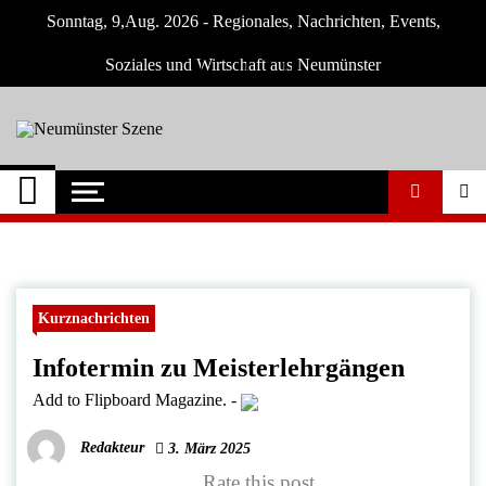
Skip
Sonntag, 9,Aug. 2026 - Regionales, Nachrichten, Events,
to
content
Soziales und Wirtschaft aus Neumünster
Neumünster Szene
Neuigkeiten und Nachrichten aus
Neumünster und Umgebung
Kurznachrichten
Infotermin zu Meisterlehrgängen
Add to Flipboard Magazine.
-
Redakteur
3. März 2025
Rate this post