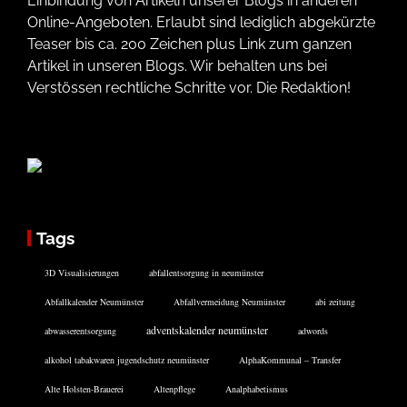
Einbindung von Artikeln unserer Blogs in anderen
Online-Angeboten. Erlaubt sind lediglich abgekürzte
Teaser bis ca. 200 Zeichen plus Link zum ganzen
Artikel in unseren Blogs. Wir behalten uns bei
Verstössen rechtliche Schritte vor. Die Redaktion!
Tags
3D Visualisierungen
abfallentsorgung in neumünster
Abfallkalender Neumünster
Abfallvermeidung Neumünster
abi zeitung
adventskalender neumünster
abwasserentsorgung
adwords
alkohol tabakwaren jugendschutz neumünster
AlphaKommunal – Transfer
Alte Holsten-Brauerei
Altenpflege
Analphabetismus