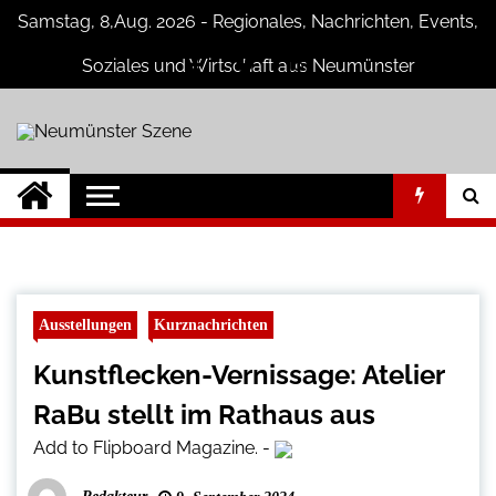
Skip
Samstag, 8,Aug. 2026 - Regionales, Nachrichten, Events,
to
content
Soziales und Wirtschaft aus Neumünster
Neumünster
Neuigkeiten und Nachrichten aus
Neumünster und Umgebung
Szene
Ausstellungen
Kurznachrichten
Kunstflecken-Vernissage: Atelier
RaBu stellt im Rathaus aus
Add to Flipboard Magazine.
-