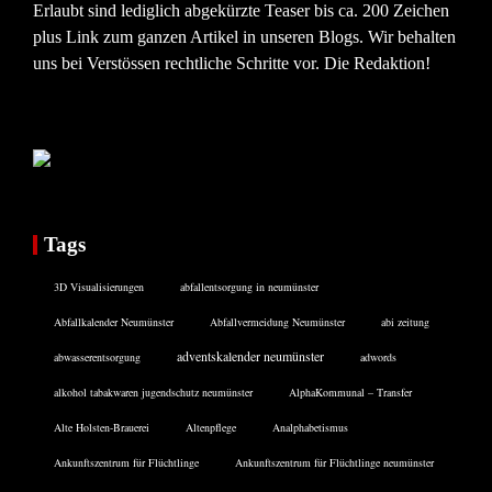
Erlaubt sind lediglich abgekürzte Teaser bis ca. 200 Zeichen
plus Link zum ganzen Artikel in unseren Blogs. Wir behalten
uns bei Verstössen rechtliche Schritte vor. Die Redaktion!
Tags
3D Visualisierungen
abfallentsorgung in neumünster
Abfallkalender Neumünster
Abfallvermeidung Neumünster
abi zeitung
adventskalender neumünster
abwasserentsorgung
adwords
alkohol tabakwaren jugendschutz neumünster
AlphaKommunal – Transfer
Alte Holsten-Brauerei
Altenpflege
Analphabetismus
Ankunftszentrum für Flüchtlinge
Ankunftszentrum für Flüchtlinge neumünster