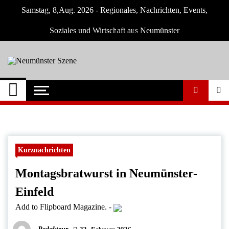
Skip
Samstag, 8,Aug. 2026 - Regionales, Nachrichten, Events,
to
content
Soziales und Wirtschaft aus Neumünster
Neumünster Szene
Neuigkeiten und Nachrichten aus
Neumünster und Umgebung
Kurznachrichten
Montagsbratwurst in Neumünster-
Einfeld
Add to Flipboard Magazine.
-