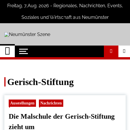
Skip
Freitag, 7,Aug. 2026 - Regionales, Nachrichten, Events,
to
content
Soziales und Wirtschaft aus Neumünster
Neumünster Szene
Neuigkeiten und Nachrichten aus
Neumünster und Umgebung
Gerisch-Stiftung
Ausstellungen
Nachrichten
Die Malschule der Gerisch-Stiftung
zieht um