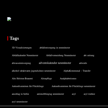
Tags
3D Visualisierungen
abfallentsorgung in neumünster
Abfallkalender Neumünster
Abfallvermeidung Neumünster
abi zeitung
adventskalender neumünster
abwasserentsorgung
adwords
alkohol tabakwaren jugendschutz neumünster
AlphaKommunal – Transfer
Alte Holsten-Brauerei
Altenpflege
Analphabetismus
Ankunftszentrum für Flüchtlinge
Ankunftszentrum für Flüchtlinge neumünster
anschlag in berlin
antimobbingtag neumünster
asyl
asyl itzehoe
asyl neumünster