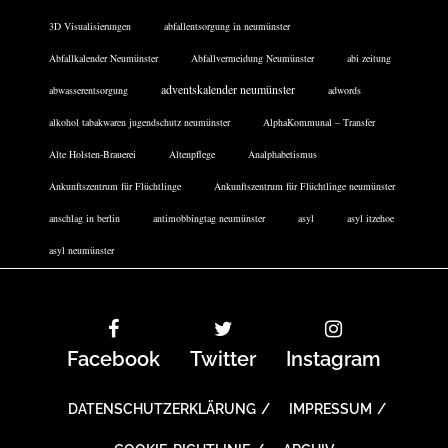
3D Visualisierungen
abfallentsorgung in neumünster
Abfallkalender Neumünster
Abfallvermeidung Neumünster
abi zeitung
adventskalender neumünster
abwasserentsorgung
adwords
alkohol tabakwaren jugendschutz neumünster
AlphaKommunal – Transfer
Alte Holsten-Brauerei
Altenpflege
Analphabetismus
Ankunftszentrum für Flüchtlinge
Ankunftszentrum für Flüchtlinge neumünster
anschlag in berlin
antimobbingtag neumünster
asyl
asyl itzehoe
asyl neumünster
Facebook
Twitter
Instagram
DATENSCHUTZERKLÄRUNG
IMPRESSUM