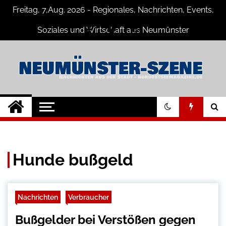
Skip
Freitag, 7,Aug. 2026 - Regionales, Nachrichten, Events,
to
content
Soziales und Wirtschaft aus Neumünster
Neumünster
Neuigkeiten und Nachrichten aus
Neumünster und Umgebung
Szene
Hunde bußgeld
Nachrichten
Verbraucher
Bußgelder bei Verstößen gegen