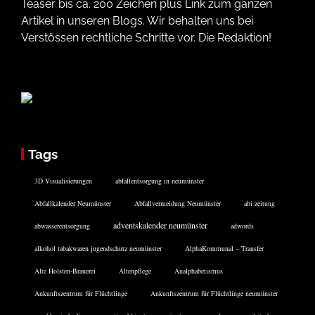
Teaser bis ca. 200 Zeichen plus Link zum ganzen
Artikel in unseren Blogs. Wir behalten uns bei
Verstössen rechtliche Schritte vor. Die Redaktion!
Tags
3D Visualisierungen
abfallentsorgung in neumünster
Abfallkalender Neumünster
Abfallvermeidung Neumünster
abi zeitung
adventskalender neumünster
abwasserentsorgung
adwords
alkohol tabakwaren jugendschutz neumünster
AlphaKommunal – Transfer
Alte Holsten-Brauerei
Altenpflege
Analphabetismus
Ankunftszentrum für Flüchtlinge
Ankunftszentrum für Flüchtlinge neumünster