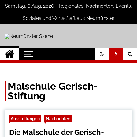
Skip
Samstag, 8,Aug. 2026 - Regionales, Nachrichten, Events,
to
content
Soziales und Wirtschaft aus Neumünster
Neumünster
Neuigkeiten und Nachrichten aus
Neumünster und Umgebung
Szene
Malschule Gerisch-
Stiftung
Ausstellungen
Nachrichten
Die Malschule der Gerisch-