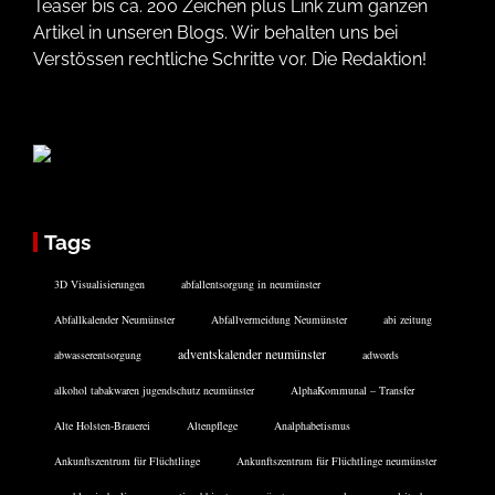
Teaser bis ca. 200 Zeichen plus Link zum ganzen
Artikel in unseren Blogs. Wir behalten uns bei
Verstössen rechtliche Schritte vor. Die Redaktion!
Tags
3D Visualisierungen
abfallentsorgung in neumünster
Abfallkalender Neumünster
Abfallvermeidung Neumünster
abi zeitung
adventskalender neumünster
abwasserentsorgung
adwords
alkohol tabakwaren jugendschutz neumünster
AlphaKommunal – Transfer
Alte Holsten-Brauerei
Altenpflege
Analphabetismus
Ankunftszentrum für Flüchtlinge
Ankunftszentrum für Flüchtlinge neumünster