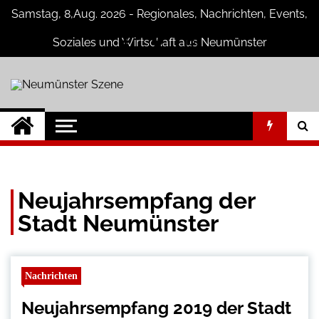
Skip
Samstag, 8,Aug. 2026 - Regionales, Nachrichten, Events,
to
content
Soziales und Wirtschaft aus Neumünster
Neumünster
Neuigkeiten und Nachrichten aus
Neumünster und Umgebung
Szene
Neujahrsempfang der
Stadt Neumünster
Nachrichten
Neujahrsempfang 2019 der Stadt