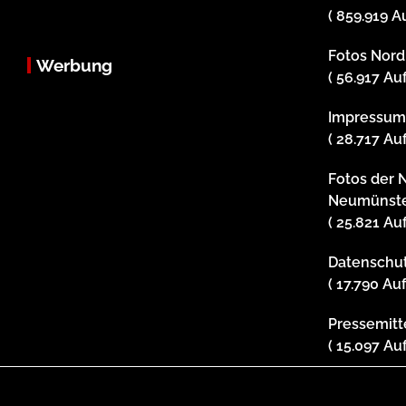
( 859.919 A
Fotos Nor
Werbung
( 56.917 Au
Impressu
( 28.717 Au
Fotos der 
Neumünst
( 25.821 Au
Datenschu
( 17.790 Au
Pressemit
( 15.097 Au