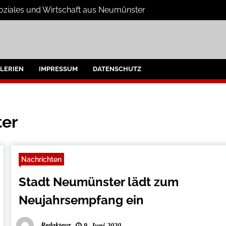
Soziales und Wirtschaft aus Neumünster
e
umünster und Umgebung
LERIEN
IMPRESSUM
DATENSCHUTZ
er
Nachrichten
Stadt Neumünster lädt zum
Neujahrsempfang ein
Redakteur
9. Juni 2020