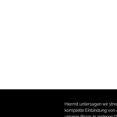
Hiermit untersagen wir stre
komplette Einbindung von A
unserer Blogs in anderen O