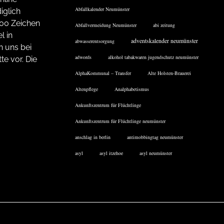
Abfallkalender Neumünster
iglich
200 Zeichen
Abfallvermeidung Neumünster
abi zeitung
l in
adventskalender neumünster
abwasserentsorgung
n uns bei
adwords
alkohol tabakwaren jugendschutz neumünster
te vor. Die
AlphaKommunal – Transfer
Alte Holsten-Brauerei
Altenpflege
Analphabetismus
Ankunftszentrum für Flüchtlinge
Ankunftszentrum für Flüchtlinge neumünster
anschlag in berlin
antimobbingtag neumünster
asyl
asyl itzehoe
asyl neumünster