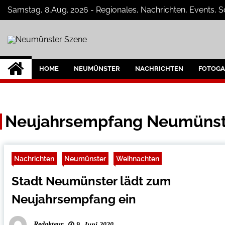
Skip
Samstag, 8,Aug. 2026 - Regionales, Nachrichten, Events, 
to
content
Neumünster Szen
Neuigkeiten und Nachrichten aus Ne
HOME
NEUMÜNSTER
NACHRICHTEN
FOTOGA
Neujahrsempfang Neumünst
Nachrichten
Neumünster
Weihnachten
Stadt Neumünster lädt zum
Neujahrsempfang ein
Redakteur
9. Juni 2020