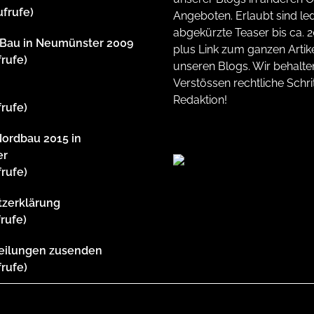
ufrufe)
Angeboten. Erlaubt sind led
abgekürzte Teaser bis ca. 
dBau in Neumünster 2009
plus Link zum ganzen Artike
frufe)
unseren Blogs. Wir behalte
Verstössen rechtliche Schrit
m
Redaktion!
frufe)
Nordbau 2015 in
er
frufe)
tzerklärung
frufe)
teilungen zusenden
frufe)