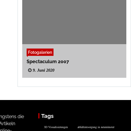
Fotogalerien
Spectaculum 2007
9. Juni 2020
Tags
ngstens die
rtikeln
3D Visualisierungen
abfallentsorgung in neumünster
nline-