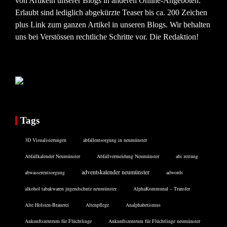
von Artikeln unserer Blogs in anderen Online-Angeboten.
Erlaubt sind lediglich abgekürzte Teaser bis ca. 200 Zeichen
plus Link zum ganzen Artikel in unseren Blogs. Wir behalten
uns bei Verstössen rechtliche Schritte vor. Die Redaktion!
Tags
3D Visualisierungen
abfallentsorgung in neumünster
Abfallkalender Neumünster
Abfallvermeidung Neumünster
abi zeitung
adventskalender neumünster
abwasserentsorgung
adwords
alkohol tabakwaren jugendschutz neumünster
AlphaKommunal – Transfer
Alte Holsten-Brauerei
Altenpflege
Analphabetismus
Ankunftszentrum für Flüchtlinge
Ankunftszentrum für Flüchtlinge neumünster