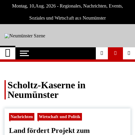
Skip
Montag, 10,Aug. 2026 - Regionales, Nachrichten, Events,
to
content
Soziales und Wirtschaft aus Neumünster
Neumünster Szene
Neuigkeiten und Nachrichten aus
Neumünster und Umgebung
Scholtz-Kaserne in
Neumünster
Nachrichten
Wirtschaft und Politik
Land fördert Projekt zum