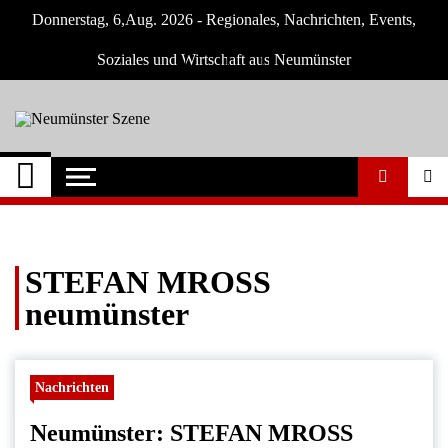
Skip
Donnerstag, 6,Aug. 2026 - Regionales, Nachrichten, Events,
to
content
Soziales und Wirtschaft aus Neumünster
Neumünster Szene
Neuigkeiten und Nachrichten aus
Neumünster und Umgebung
STEFAN MROSS
neumünster
Nachrichten
Neumünster: STEFAN MROSS