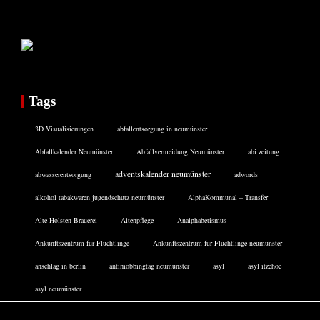
Tags
3D Visualisierungen
abfallentsorgung in neumünster
Abfallkalender Neumünster
Abfallvermeidung Neumünster
abi zeitung
adventskalender neumünster
abwasserentsorgung
adwords
alkohol tabakwaren jugendschutz neumünster
AlphaKommunal – Transfer
Alte Holsten-Brauerei
Altenpflege
Analphabetismus
Ankunftszentrum für Flüchtlinge
Ankunftszentrum für Flüchtlinge neumünster
anschlag in berlin
antimobbingtag neumünster
asyl
asyl itzehoe
asyl neumünster