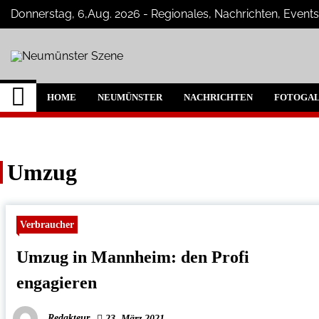
Skip
Donnerstag, 6,Aug. 2026 - Regionales, Nachrichten, Event
to
content
Neumünster Szene
Neuigkeiten und Nachrichten aus Ne
HOME
NEUMÜNSTER
NACHRICHTEN
FOTOGAL
Umzug
Verbraucher
Umzug in Mannheim: den Profi
engagieren
Redakteur
23. März 2021