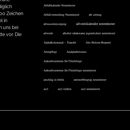
Abfallkalender Neumünster
iglich
200 Zeichen
Abfallvermeidung Neumünster
abi zeitung
l in
adventskalender neumünster
abwasserentsorgung
n uns bei
adwords
alkohol tabakwaren jugendschutz neumünster
te vor. Die
AlphaKommunal – Transfer
Alte Holsten-Brauerei
Altenpflege
Analphabetismus
Ankunftszentrum für Flüchtlinge
Ankunftszentrum für Flüchtlinge neumünster
anschlag in berlin
antimobbingtag neumünster
asyl
asyl itzehoe
asyl neumünster