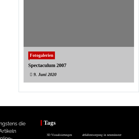
Fotogalerien
Spectaculum 2007
9. Juni 2020
Tags
ngstens die
rtikeln
3D Visualisierungen
abfallentsorgung in neumünster
nline-