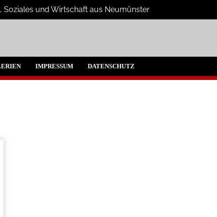
s, Soziales und Wirtschaft aus Neumünster
umünster und Umgebung
ERIEN
IMPRESSUM
DATENSCHUTZ