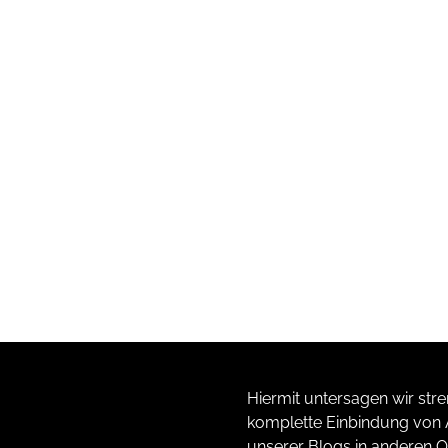
Hiermit untersagen wir stre
komplette Einbindung von A
unserer Blogs in anderen O