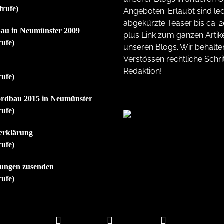
frufe)
Angeboten. Erlaubt sind led
abgekürzte Teaser bis ca. 
au in Neumünster 2009
plus Link zum ganzen Artike
rufe)
unseren Blogs. Wir behalte
Verstössen rechtliche Schrit
Redaktion!
rufe)
ordbau 2015 in Neumünster
rufe)
erklärung
rufe)
ilungen zusenden
rufe)