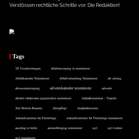
Verstössen rechtliche Schritte vor. Die Redaktion!
Tags
3D Visualisierungen
abfallentsorgung in neumünster
Abfallkalender Neumünster
Abfallvermeidung Neumünster
abi zeitung
adventskalender neumünster
abwasserentsorgung
adwords
alkohol tabakwaren jugendschutz neumünster
AlphaKommunal – Transfer
Alte Holsten-Brauerei
Altenpflege
Analphabetismus
Ankunftszentrum für Flüchtlinge
Ankunftszentrum für Flüchtlinge neumünster
anschlag in berlin
antimobbingtag neumünster
asyl
asyl itzehoe
asyl neumünster