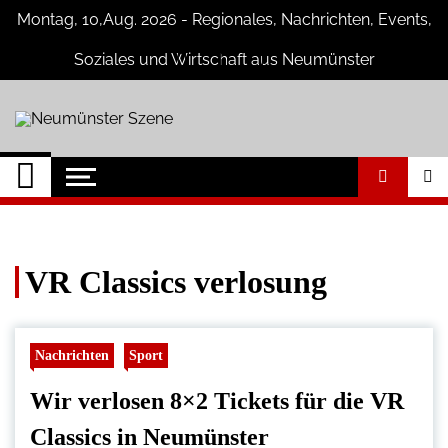
Skip
Montag, 10,Aug. 2026 - Regionales, Nachrichten, Events,
to
content
Soziales und Wirtschaft aus Neumünster
Neumünster Szene
Neuigkeiten und Nachrichten aus
Neumünster und Umgebung
VR Classics verlosung
Nachrichten
Sport
Wir verlosen 8×2 Tickets für die VR
Classics in Neumünster