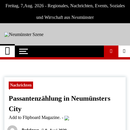
Skip
Freitag, 7,Aug. 2026 - Regionales, Nachrichten, Events, Soziales
to
content
und Wirtschaft aus Neumünster
Neumünster Szene
Neuigkeiten und Nachrichten aus
Neumünster und Umgebung
Nachrichten
Passantenzählung in Neumünsters
City
Add to Flipboard Magazine.
-