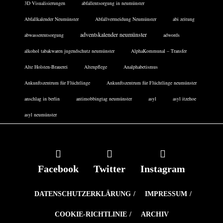
3D Visualisierungen
abfallentsorgung in neumünster
Abfallkalender Neumünster
Abfallvermeidung Neumünster
abi zeitung
adventskalender neumünster
abwasserentsorgung
adwords
alkohol tabakwaren jugendschutz neumünster
AlphaKommunal – Transfer
Alte Holsten-Brauerei
Altenpflege
Analphabetismus
Ankunftszentrum für Flüchtlinge
Ankunftszentrum für Flüchtlinge neumünster
anschlag in berlin
antimobbingtag neumünster
asyl
asyl itzehoe
asyl neumünster
Facebook
Twitter
Instagram
DATENSCHUTZERKLÄRUNG
IMPRESSUM
COOKIE-RICHTLINIE
ARCHIV