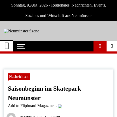
Skip
Sonntag, 9,Aug. 2026 - Regionales, Nachrichten, Events,
to
content
Soziales und Wirtschaft aus Neumünster
Neumünster Szene
Neuigkeiten und Nachrichten aus
Neumünster und Umgebung
Nachrichten
Saisonbeginn im Skatepark
Neumünster
Add to Flipboard Magazine.
-