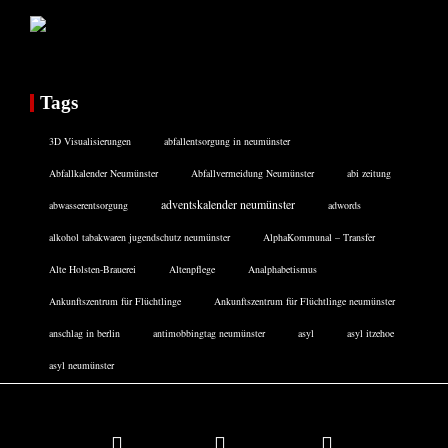
Tags
3D Visualisierungen
abfallentsorgung in neumünster
Abfallkalender Neumünster
Abfallvermeidung Neumünster
abi zeitung
adventskalender neumünster
abwasserentsorgung
adwords
alkohol tabakwaren jugendschutz neumünster
AlphaKommunal – Transfer
Alte Holsten-Brauerei
Altenpflege
Analphabetismus
Ankunftszentrum für Flüchtlinge
Ankunftszentrum für Flüchtlinge neumünster
anschlag in berlin
antimobbingtag neumünster
asyl
asyl itzehoe
asyl neumünster