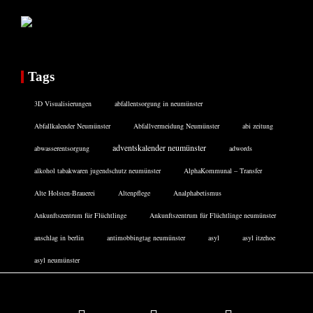
Tags
3D Visualisierungen
abfallentsorgung in neumünster
Abfallkalender Neumünster
Abfallvermeidung Neumünster
abi zeitung
adventskalender neumünster
abwasserentsorgung
adwords
alkohol tabakwaren jugendschutz neumünster
AlphaKommunal – Transfer
Alte Holsten-Brauerei
Altenpflege
Analphabetismus
Ankunftszentrum für Flüchtlinge
Ankunftszentrum für Flüchtlinge neumünster
anschlag in berlin
antimobbingtag neumünster
asyl
asyl itzehoe
asyl neumünster