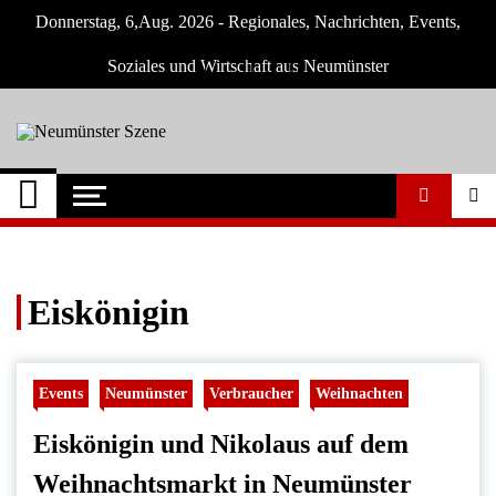
Skip
Donnerstag, 6,Aug. 2026 - Regionales, Nachrichten, Events,
to
content
Soziales und Wirtschaft aus Neumünster
Neumünster Szene
Neuigkeiten und Nachrichten aus
Neumünster und Umgebung
Eiskönigin
Events
Neumünster
Verbraucher
Weihnachten
Eiskönigin und Nikolaus auf dem
Weihnachtsmarkt in Neumünster