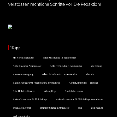
Verstössen rechtliche Schritte vor. Die Redaktion!
Tags
3D Visualisierungen
abfallentsorgung in neumünster
Abfallkalender Neumünster
Abfallvermeidung Neumünster
abi zeitung
adventskalender neumünster
abwasserentsorgung
adwords
alkohol tabakwaren jugendschutz neumünster
AlphaKommunal – Transfer
Alte Holsten-Brauerei
Altenpflege
Analphabetismus
Ankunftszentrum für Flüchtlinge
Ankunftszentrum für Flüchtlinge neumünster
anschlag in berlin
antimobbingtag neumünster
asyl
asyl itzehoe
asyl neumünster