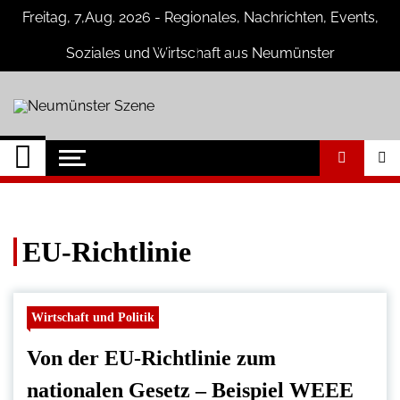
Skip
Freitag, 7,Aug. 2026 - Regionales, Nachrichten, Events,
to
content
Soziales und Wirtschaft aus Neumünster
Neumünster Szene
Neuigkeiten und Nachrichten aus
Neumünster und Umgebung
EU-Richtlinie
Wirtschaft und Politik
Von der EU-Richtlinie zum
nationalen Gesetz – Beispiel WEEE