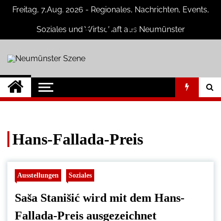
Skip
Freitag, 7,Aug. 2026 - Regionales, Nachrichten, Events,
to
content
Soziales und Wirtschaft aus Neumünster
Neumünster Szene
Neuigkeiten und Nachrichten aus
Neumünster und Umgebung
Hans-Fallada-Preis
Ausstellungen
Soziales
Sas̆a Stanis̆ić wird mit dem Hans-
Fallada-Preis ausgezeichnet