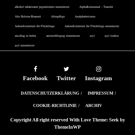
alkohol tabakwaren jugendschutz neumünster
AlphaKommunal – Transfer
Alte Holsten-Brauerei
Altenpflege
Analphabetismus
Ankunftszentrum für Flüchtlinge
Ankunftszentrum für Flüchtlinge neumünster
anschlag in berlin
antimobbingtag neumünster
asyl
asyl itzehoe
asyl neumünster
Facebook
Twitter
Instagram
DATENSCHUTZERKLÄRUNG
IMPRESSUM
COOKIE-RICHTLINIE
ARCHIV
Copyright All right reserved With Love Theme: Seek by
ThemeInWP