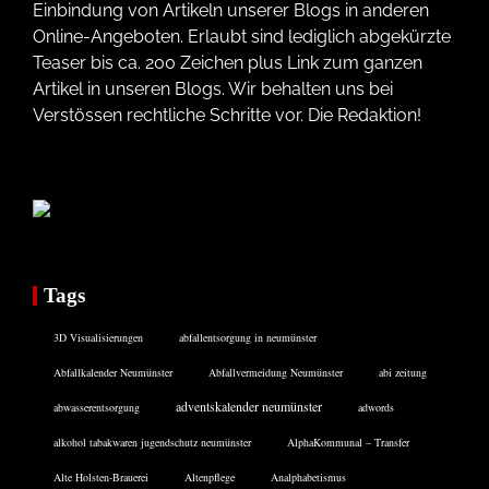
Einbindung von Artikeln unserer Blogs in anderen
Online-Angeboten. Erlaubt sind lediglich abgekürzte
Teaser bis ca. 200 Zeichen plus Link zum ganzen
Artikel in unseren Blogs. Wir behalten uns bei
Verstössen rechtliche Schritte vor. Die Redaktion!
Tags
3D Visualisierungen
abfallentsorgung in neumünster
Abfallkalender Neumünster
Abfallvermeidung Neumünster
abi zeitung
adventskalender neumünster
abwasserentsorgung
adwords
alkohol tabakwaren jugendschutz neumünster
AlphaKommunal – Transfer
Alte Holsten-Brauerei
Altenpflege
Analphabetismus