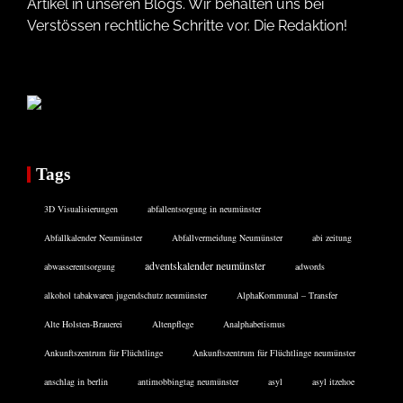
Artikel in unseren Blogs. Wir behalten uns bei
Verstössen rechtliche Schritte vor. Die Redaktion!
Tags
3D Visualisierungen
abfallentsorgung in neumünster
Abfallkalender Neumünster
Abfallvermeidung Neumünster
abi zeitung
adventskalender neumünster
abwasserentsorgung
adwords
alkohol tabakwaren jugendschutz neumünster
AlphaKommunal – Transfer
Alte Holsten-Brauerei
Altenpflege
Analphabetismus
Ankunftszentrum für Flüchtlinge
Ankunftszentrum für Flüchtlinge neumünster
anschlag in berlin
antimobbingtag neumünster
asyl
asyl itzehoe