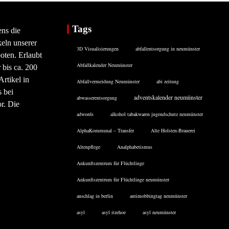
Tags
ens die
eln unserer
3D Visualisierungen
abfallentsorgung in neumünster
oten. Erlaubt
Abfallkalender Neumünster
 bis ca. 200
rtikel in
Abfallvermeidung Neumünster
abi zeitung
 bei
adventskalender neumünster
abwasserentsorgung
or. Die
adwords
alkohol tabakwaren jugendschutz neumünster
AlphaKommunal – Transfer
Alte Holsten-Brauerei
Altenpflege
Analphabetismus
Ankunftszentrum für Flüchtlinge
Ankunftszentrum für Flüchtlinge neumünster
anschlag in berlin
antimobbingtag neumünster
asyl
asyl itzehoe
asyl neumünster