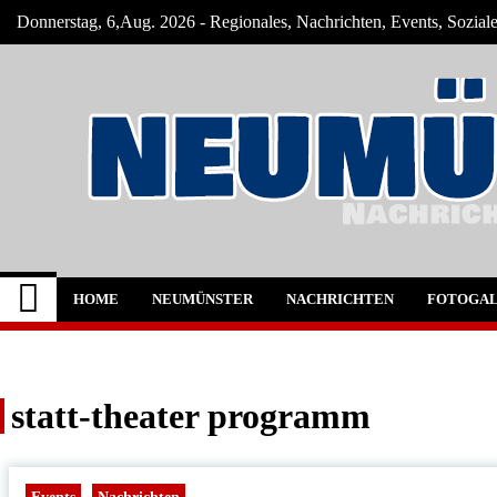
Skip
Donnerstag, 6,Aug. 2026 - Regionales, Nachrichten, Events, Sozial
to
content
Neumünster Szene
Neuigkeiten und Nachrichten aus Neumüns
HOME
NEUMÜNSTER
NACHRICHTEN
FOTOGAL
statt-theater programm