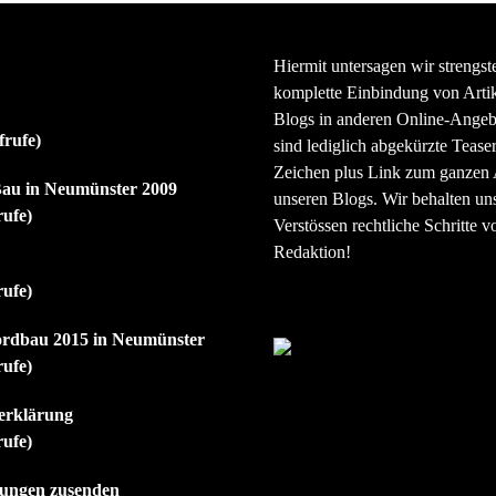
Hiermit untersagen wir strengst
komplette Einbindung von Artik
Blogs in anderen Online-Angeb
frufe)
sind lediglich abgekürzte Teaser
Zeichen plus Link zum ganzen A
au in Neumünster 2009
unseren Blogs. Wir behalten uns
rufe)
Verstössen rechtliche Schritte v
Redaktion!
rufe)
ordbau 2015 in Neumünster
rufe)
erklärung
rufe)
ilungen zusenden