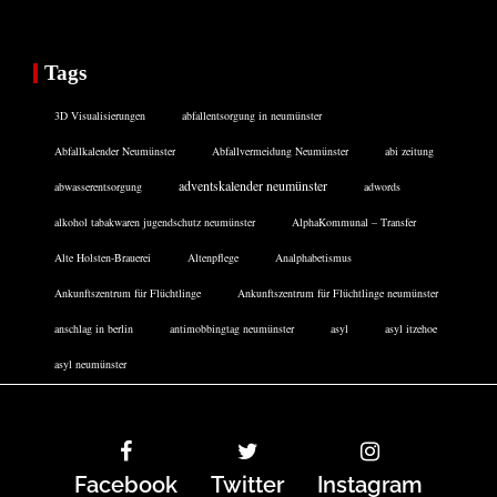
Tags
3D Visualisierungen
abfallentsorgung in neumünster
Abfallkalender Neumünster
Abfallvermeidung Neumünster
abi zeitung
adventskalender neumünster
abwasserentsorgung
adwords
alkohol tabakwaren jugendschutz neumünster
AlphaKommunal – Transfer
Alte Holsten-Brauerei
Altenpflege
Analphabetismus
Ankunftszentrum für Flüchtlinge
Ankunftszentrum für Flüchtlinge neumünster
anschlag in berlin
antimobbingtag neumünster
asyl
asyl itzehoe
asyl neumünster
Facebook
Twitter
Instagram