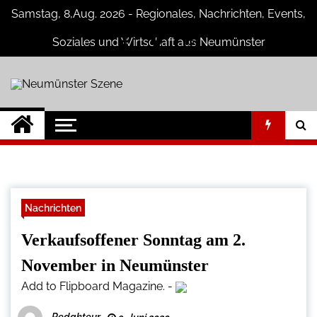
Skip
Samstag, 8,Aug. 2026 - Regionales, Nachrichten, Events,
to
content
Soziales und Wirtschaft aus Neumünster
Neumünster Szene
Neuigkeiten und Nachrichten aus
Neumünster und Umgebung
Nachrichten
Verkaufsoffener Sonntag am 2.
November in Neumünster
Add to Flipboard Magazine.
-
Redakteur