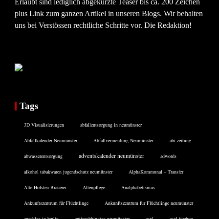
Erlaubt sind lediglich abgekürzte Teaser bis ca. 200 Zeichen
plus Link zum ganzen Artikel in unseren Blogs. Wir behalten
uns bei Verstössen rechtliche Schritte vor. Die Redaktion!
Tags
3D Visualisierungen
abfallentsorgung in neumünster
Abfallkalender Neumünster
Abfallvermeidung Neumünster
abi zeitung
adventskalender neumünster
abwasserentsorgung
adwords
alkohol tabakwaren jugendschutz neumünster
AlphaKommunal – Transfer
Alte Holsten-Brauerei
Altenpflege
Analphabetismus
Ankunftszentrum für Flüchtlinge
Ankunftszentrum für Flüchtlinge neumünster
anschlag in berlin
antimobbingtag neumünster
asyl
asyl itzehoe