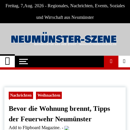
Skip
Freitag, 7,Aug. 2026 - Regionales, Nachrichten, Events, Soziales
to
content
und Wirtschaft aus Neumünster
Neumünster Szene
Neuigkeiten und Nachrichten aus
Neumünster und Umgebung
Nachrichten
Weihnachten
Bevor die Wohnung brennt, Tipps
der Feuerwehr Neumünster
Add to Flipboard Magazine.
-