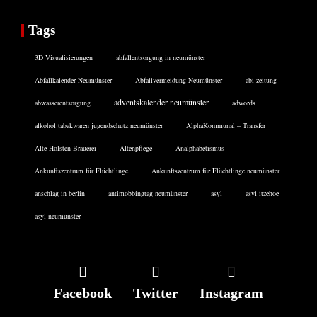
Tags
3D Visualisierungen
abfallentsorgung in neumünster
Abfallkalender Neumünster
Abfallvermeidung Neumünster
abi zeitung
adventskalender neumünster
abwasserentsorgung
adwords
alkohol tabakwaren jugendschutz neumünster
AlphaKommunal – Transfer
Alte Holsten-Brauerei
Altenpflege
Analphabetismus
Ankunftszentrum für Flüchtlinge
Ankunftszentrum für Flüchtlinge neumünster
anschlag in berlin
antimobbingtag neumünster
asyl
asyl itzehoe
asyl neumünster
Facebook
Twitter
Instagram