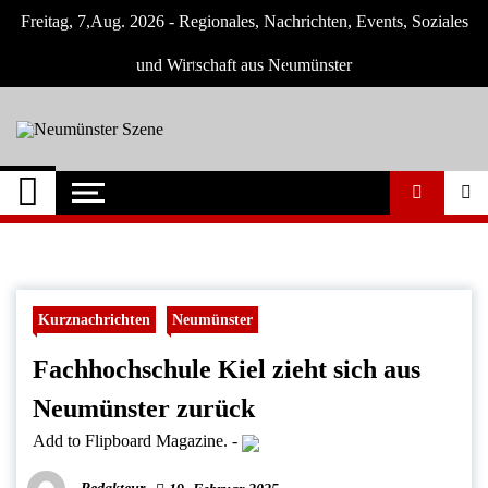
Skip
Freitag, 7,Aug. 2026 - Regionales, Nachrichten, Events, Soziales
to
content
und Wirtschaft aus Neumünster
Neumünster Szene
Neuigkeiten und Nachrichten aus
Neumünster und Umgebung
Kurznachrichten
Neumünster
Fachhochschule Kiel zieht sich aus
Neumünster zurück
Add to Flipboard Magazine.
-