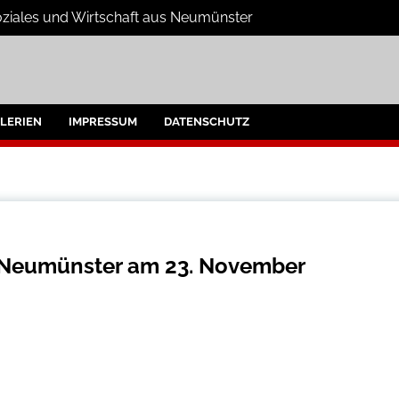
Soziales und Wirtschaft aus Neumünster
e
umünster und Umgebung
LERIEN
IMPRESSUM
DATENSCHUTZ
 Neumünster am 23. November