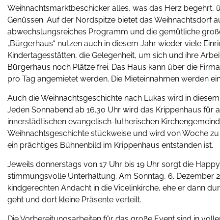
Weihnachtsmarktbeschicker alles, was das Herz begehrt, übe
Genüssen. Auf der Nordspitze bietet das Weihnachtsdorf a
abwechslungsreiches Programm und die gemütliche große F
„Bürgerhaus“ nutzen auch in diesem Jahr wieder viele Einr
Kindertagesstätten, die Gelegenheit, um sich und ihre Arbe
Bürgerhaus noch Plätze frei. Das Haus kann über die Firm
pro Tag angemietet werden. Die Mieteinnahmen werden ei
Auch die Weihnachtsgeschichte nach Lukas wird in diesem 
Jeden Sonnabend ab 16.30 Uhr wird das Krippenhaus für alle
innerstädtischen evangelisch-lutherischen Kirchengemeind
Weihnachtsgeschichte stückweise und wird von Woche zu
ein prächtiges Bühnenbild im Krippenhaus entstanden ist.
Jeweils donnerstags von 17 Uhr bis 19 Uhr sorgt die Hap
stimmungsvolle Unterhaltung. Am Sonntag, 6. Dezember 2
kindgerechten Andacht in die Vicelinkirche, ehe er dann d
geht und dort kleine Präsente verteilt.
Die Vorbereitungsarbeiten für das große Event sind in vo