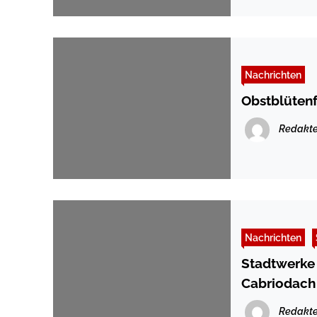
Nachrichten
Obstblütenf
Redakte
Nachrichten
Stadtwerke 
Cabriodach
Redakte