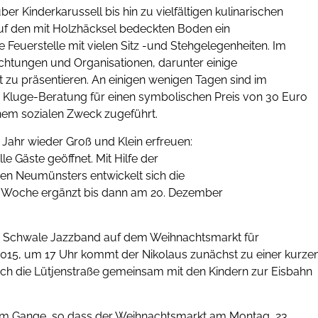
r Kinderkarussell bis hin zu vielfältigen kulinarischen
uf den mit Holzhäcksel bedeckten Boden ein
euerstelle mit vielen Sitz -und Stehgelegenheiten. Im
ichtungen und Organisationen, darunter einige
it zu präsentieren. An einigen wenigen Tagen sind im
a Kluge-Beratung für einen symbolischen Preis von 30 Euro
nem sozialen Zweck zugeführt.
Jahr wieder Groß und Klein erfreuen:
 Gäste geöffnet. Mit Hilfe der
en Neumünsters entwickelt sich die
 Woche ergänzt bis dann am 20. Dezember
py Schwale Jazzband auf dem Weihnachtsmarkt für
015, um 17 Uhr kommt der Nikolaus zunächst zu einer kurze
urch die Lütjenstraße gemeinsam mit den Kindern zur Eisbahn
llem Gange, so dass der Weihnachtsmarkt am Montag, 23.