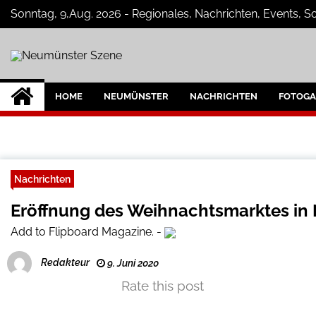
Skip
Sonntag, 9,Aug. 2026 - Regionales, Nachrichten, Events, 
to
content
Neumünster Szen
Neuigkeiten und Nachrichten aus Ne
HOME
NEUMÜNSTER
NACHRICHTEN
FOTOGA
Nachrichten
Eröffnung des Weihnachtsmarktes in
Add to Flipboard Magazine.
-
Redakteur
9. Juni 2020
Rate this post