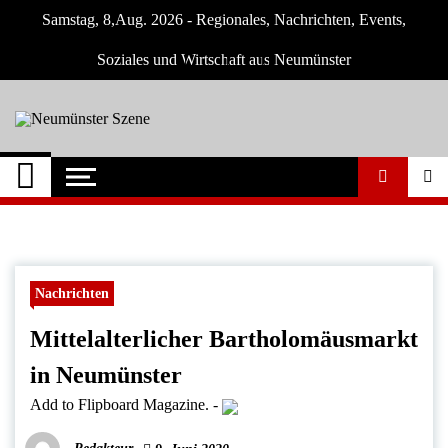
Skip
Samstag, 8,Aug. 2026 - Regionales, Nachrichten, Events,
to
content
Soziales und Wirtschaft aus Neumünster
Neumünster Szene
Neuigkeiten und Nachrichten aus
Neumünster und Umgebung
Nachrichten
Mittelalterlicher Bartholomäusmarkt
in Neumünster
Add to Flipboard Magazine.
-