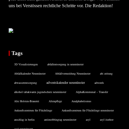
uns bei Verstössen rechtliche Schritte vor. Die Redaktion!
Tags
3D Visualisierungen
abfallentsorgung in neumünster
Abfallkalender Neumünster
Abfallvermeidung Neumünster
abi zeitung
adventskalender neumünster
abwasserentsorgung
adwords
alkohol tabakwaren jugendschutz neumünster
AlphaKommunal – Transfer
Alte Holsten-Brauerei
Altenpflege
Analphabetismus
Ankunftszentrum für Flüchtlinge
Ankunftszentrum für Flüchtlinge neumünster
anschlag in berlin
antimobbingtag neumünster
asyl
asyl itzehoe
asyl neumünster