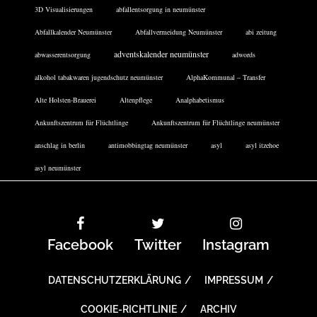
3D Visualisierungen
abfallentsorgung in neumünster
Abfallkalender Neumünster
Abfallvermeidung Neumünster
abi zeitung
adventskalender neumünster
abwasserentsorgung
adwords
alkohol tabakwaren jugendschutz neumünster
AlphaKommunal – Transfer
Alte Holsten-Brauerei
Altenpflege
Analphabetismus
Ankunftszentrum für Flüchtlinge
Ankunftszentrum für Flüchtlinge neumünster
anschlag in berlin
antimobbingtag neumünster
asyl
asyl itzehoe
asyl neumünster
Facebook
Twitter
Instagram
DATENSCHUTZERKLÄRUNG
IMPRESSUM
COOKIE-RICHTLINIE
ARCHIV