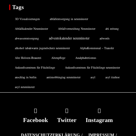
Tags
3D Visualisierungen
abfallentsorgung in neumünster
Abfallkalender Neumünster
Abfallvermeidung Neumünster
abi zeitung
adventskalender neumünster
abwasserentsorgung
adwords
alkohol tabakwaren jugendschutz neumünster
AlphaKommunal – Transfer
Alte Holsten-Brauerei
Altenpflege
Analphabetismus
Ankunftszentrum für Flüchtlinge
Ankunftszentrum für Flüchtlinge neumünster
anschlag in berlin
antimobbingtag neumünster
asyl
asyl itzehoe
asyl neumünster
Facebook
Twitter
Instagram
DATENSCHUTZERKLÄRUNG
IMPRESSUM