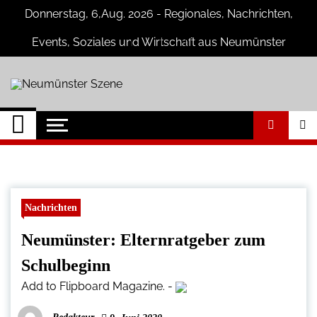
Skip
Donnerstag, 6,Aug. 2026 - Regionales, Nachrichten,
to
content
Events, Soziales und Wirtschaft aus Neumünster
Neumünster Szene
Neuigkeiten und Nachrichten aus
Neumünster und Umgebung
Nachrichten
Neumünster: Elternratgeber zum
Schulbeginn
Add to Flipboard Magazine.
-