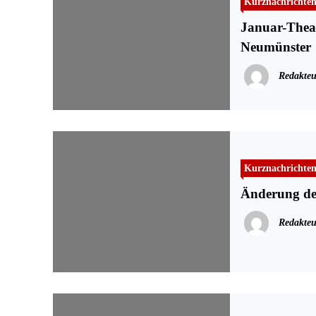
Kurznachrichte
Januar-Theat
Neumünster
Redakteu
Kurznachrichte
Änderung der
Redakteu