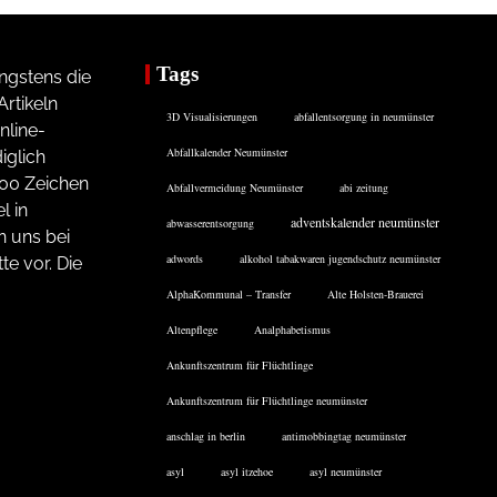
Tags
ngstens die
rtikeln
3D Visualisierungen
abfallentsorgung in neumünster
nline-
Abfallkalender Neumünster
iglich
200 Zeichen
Abfallvermeidung Neumünster
abi zeitung
l in
adventskalender neumünster
abwasserentsorgung
n uns bei
adwords
alkohol tabakwaren jugendschutz neumünster
te vor. Die
AlphaKommunal – Transfer
Alte Holsten-Brauerei
Altenpflege
Analphabetismus
Ankunftszentrum für Flüchtlinge
Ankunftszentrum für Flüchtlinge neumünster
anschlag in berlin
antimobbingtag neumünster
asyl
asyl itzehoe
asyl neumünster