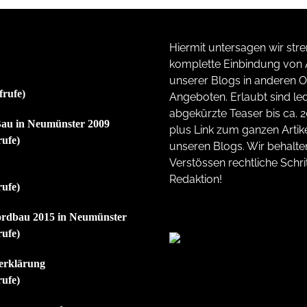
Hiermit untersagen wir stre
komplette Einbindung von A
unserer Blogs in anderen O
frufe)
Angeboten. Erlaubt sind led
abgekürzte Teaser bis ca. 
au in Neumünster 2009
plus Link zum ganzen Artike
rufe)
unseren Blogs. Wir behalte
Verstössen rechtliche Schrit
Redaktion!
rufe)
ordbau 2015 in Neumünster
rufe)
erklärung
rufe)