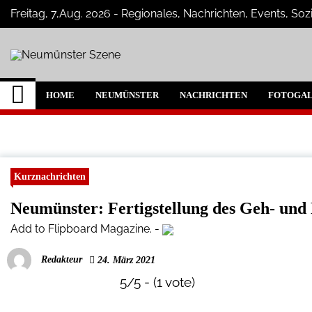
Skip
Freitag, 7,Aug. 2026 - Regionales, Nachrichten, Events, S
to
content
Neumünster Szene
Neuigkeiten und Nachrichten aus Ne
HOME
NEUMÜNSTER
NACHRICHTEN
FOTOGAL
Kurznachrichten
Neumünster: Fertigstellung des Geh- und
Add to Flipboard Magazine.
-
Redakteur
24. März 2021
5/5 - (1 vote)