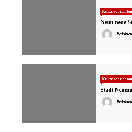
Kurznachrichte
Neun neue St
Redakteu
Kurznachrichte
Stadt Neumün
Redakteu