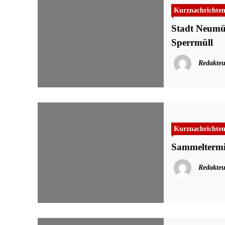
Kurznachrichte
Stadt Neumün
Sperrmüll
Redakteu
Kurznachrichte
Sammeltermi
Redakteu