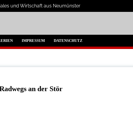
oziales und Wirtschaft aus Neumünster
umünster und Umgebung
ERIEN
IMPRESSUM
DATENSCHUTZ
 Radwegs an der Stör