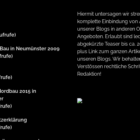
Hiermit untersagen wir stre
komplette Einbindung von A
unserer Blogs in anderen O
ufrufe)
Angeboten. Erlaubt sind led
abgekürzte Teaser bis ca. 
dBau in Neumünster 2009
plus Link zum ganzen Artike
frufe)
unseren Blogs. Wir behalte
Verstössen rechtliche Schrit
m
Redaktion!
frufe)
Nordbau 2015 in
er
frufe)
tzerklärung
frufe)