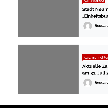
Klimawandel
Stadt Neumü
„Einheitsbu
Redakte
Kurznachrichte
Aktuelle Z
am 31. Juli
Redakte