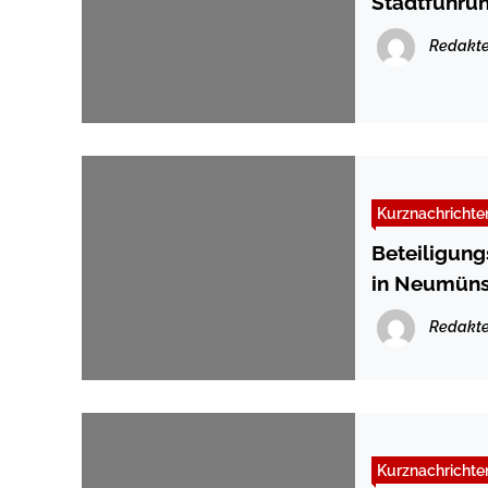
Stadtführun
Redakte
Kurznachrichte
Beteiligun
in Neumüns
Redakte
Kurznachrichte