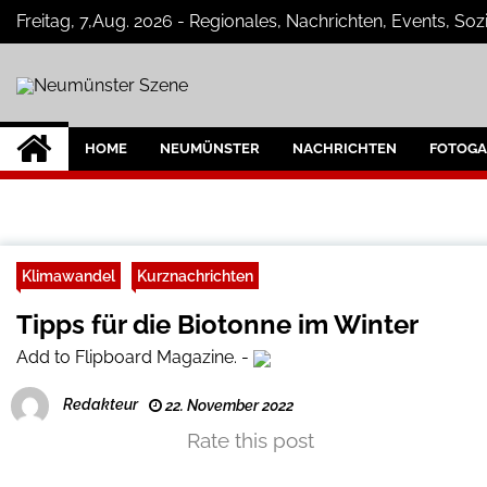
Skip
Freitag, 7,Aug. 2026 - Regionales, Nachrichten, Events, S
to
content
Neumünster Szen
Neuigkeiten und Nachrichten aus Ne
HOME
NEUMÜNSTER
NACHRICHTEN
FOTOGA
Klimawandel
Kurznachrichten
Tipps für die Biotonne im Winter
Add to Flipboard Magazine.
-
Redakteur
22. November 2022
Rate this post