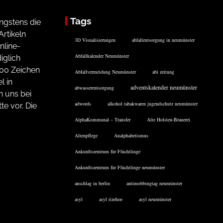
Tags
ngstens die
rtikeln
3D Visualisierungen
abfallentsorgung in neumünster
nline-
Abfallkalender Neumünster
iglich
200 Zeichen
Abfallvermeidung Neumünster
abi zeitung
l in
adventskalender neumünster
abwasserentsorgung
n uns bei
adwords
alkohol tabakwaren jugendschutz neumünster
te vor. Die
AlphaKommunal – Transfer
Alte Holsten-Brauerei
Altenpflege
Analphabetismus
Ankunftszentrum für Flüchtlinge
Ankunftszentrum für Flüchtlinge neumünster
anschlag in berlin
antimobbingtag neumünster
asyl
asyl itzehoe
asyl neumünster