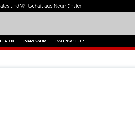
oziales und Wirtschaft aus Neumünster
e
umünster und Umgebung
LERIEN
IMPRESSUM
DATENSCHUTZ