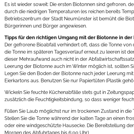
Es ist wieder soweit: Die ersten Biotonnen sind gefroren, de
durch die niedrigen Temperaturen (es reichen bereits Tem
Betriebszentrum der Stadt Neumünster ist bemüht die Biot
Bürgerinnen und Bürger angewiesen.
Tipps für den richtigen Umgang mit der Biotonne in der 
Der gefrorene Bioabfall verhindert oft, dass die Tonne von
die Tonne im späteren Tagesverlauf erneut zu leeren ist de
dieser Mehraufwand auch nicht in der Abfallwirtschaftssa
Leerung der Biotonne auch im Winter möglich ist, sollten S
Legen Sie den Boden der Biotonne nach jeder Leerung mit
Eierkartons aus. Benutzen Sie nur Papiertüten (Plastik gehört
Wickeln Sie feuchte Küchenabfälle stets gut in Zeitungspa
zusätzlich die Feuchtigkeitsbindung, so dass weniger feuch
Füllen Sie Laub möglichst nur im trockenen Zustand in die T
Stellen Sie die Tonne während der kalten Tage an einen fros
oder eine windgeschützte Hausecke. Die Bereitstellung der 
Morgen des Abfuhrtages bis 6:00 Uhr)