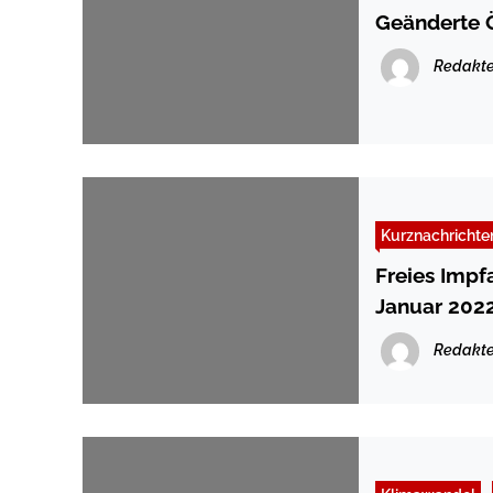
Geänderte Ö
Redakte
Kurznachrichte
Freies Impf
Januar 2022
Redakte