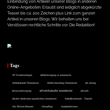
Einbindung von Artikeln unserer Blogs in anderen
Online-Angeboten. Erlaubt sind lediglich abgekürzte
Teaser bis ca. 200 Zeichen plus Link zum ganzen
Artikel in unseren Blogs. Wir behalten uns bei
Verstössen rechtliche Schritte vor. Die Redaktion!
Tags
3D Visualisierungen
abfallentsorgung in neumünster
Abfallkalender Neumünster
Abfallvermeidung Neumünster
abi zeitung
adventskalender neumünster
abwasserentsorgung
adwords
alkohol tabakwaren jugendschutz neumünster
AlphaKommunal – Transfer
Alte Holsten-Brauerei
Altenpflege
Analphabetismus