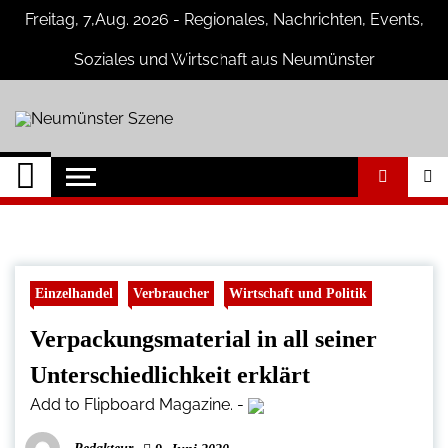
Skip
Freitag, 7,Aug. 2026 - Regionales, Nachrichten, Events,
to
content
Soziales und Wirtschaft aus Neumünster
Neumünster Szene
Neuigkeiten und Nachrichten aus
Neumünster und Umgebung
Einzelhandel
Verbraucher
Wirtschaft und Politik
Verpackungsmaterial in all seiner
Unterschiedlichkeit erklärt
Add to Flipboard Magazine.
-