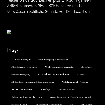
Teaser bis ca. 200 Zeichen plus Link zum ganzen
Artikel in unseren Blogs. Wir behalten uns bei
Verstössen rechtliche Schritte vor. Die Redaktion!
Tags
3D Visualisierungen
abfallentsorgung in neumünster
Abfallkalender Neumünster
Abfallvermeidung Neumünster
abi zeitung
adventskalender neumünster
abwasserentsorgung
adwords
alkohol tabakwaren jugendschutz neumünster
AlphaKommunal – Transfer
Alte Holsten-Brauerei
Altenpflege
Analphabetismus
Ankunftszentrum für Flüchtlinge
Ankunftszentrum für Flüchtlinge neumünster
anschlag in berlin
antimobbingtag neumünster
asyl
asyl itzehoe