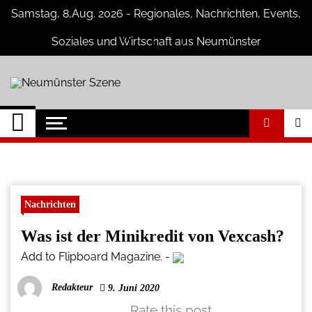
Skip
Samstag, 8,Aug. 2026 - Regionales, Nachrichten, Events,
to
content
Soziales und Wirtschaft aus Neumünster
Neumünster Szene
Neuigkeiten und Nachrichten aus
Neumünster und Umgebung
Nachrichten
Was ist der Minikredit von Vexcash?
Add to Flipboard Magazine.
-
Redakteur
9. Juni 2020
Rate this post