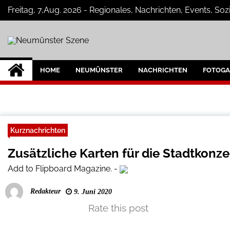
Skip
Freitag, 7,Aug. 2026 - Regionales, Nachrichten, Events, S
to
content
Neumünster Szen
Neuigkeiten und Nachrichten aus Ne
HOME
NEUMÜNSTER
NACHRICHTEN
FOTOGA
Kurznachrichten
Zusätzliche Karten für die Stadtkonze
Add to Flipboard Magazine.
-
Redakteur
9. Juni 2020
Rate this post