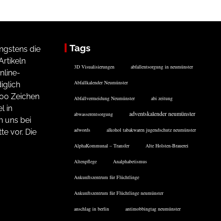
Tags
ngstens die
rtikeln
3D Visualisierungen
abfallentsorgung in neumünster
nline-
Abfallkalender Neumünster
iglich
200 Zeichen
Abfallvermeidung Neumünster
abi zeitung
l in
adventskalender neumünster
abwasserentsorgung
n uns bei
adwords
alkohol tabakwaren jugendschutz neumünster
te vor. Die
AlphaKommunal – Transfer
Alte Holsten-Brauerei
Altenpflege
Analphabetismus
Ankunftszentrum für Flüchtlinge
Ankunftszentrum für Flüchtlinge neumünster
anschlag in berlin
antimobbingtag neumünster