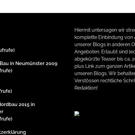
Hiermit untersagen wir stre
komplette Einbindung von A
unserer Blogs in anderen O
ufrufe)
Angeboten. Erlaubt sind led
abgekürzte Teaser bis ca. 
dBau in Neumünster 2009
plus Link zum ganzen Artike
frufe)
unseren Blogs. Wir behalte
Verstössen rechtliche Schrit
m
Redaktion!
frufe)
Nordbau 2015 in
er
frufe)
tzerklärung