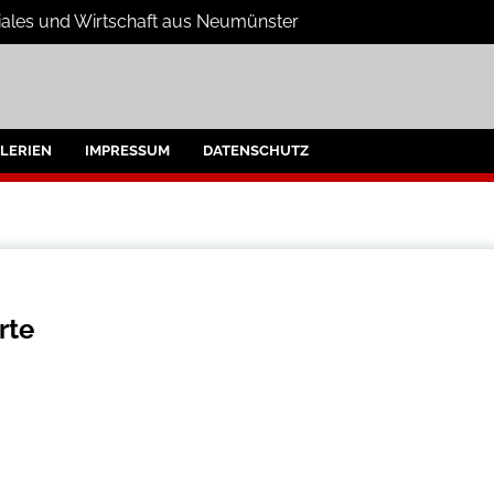
oziales und Wirtschaft aus Neumünster
e
umünster und Umgebung
LERIEN
IMPRESSUM
DATENSCHUTZ
rte