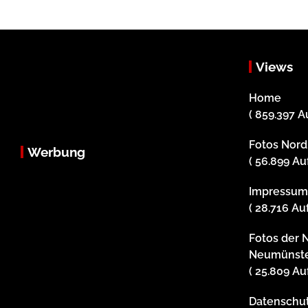
Views
Home
( 859.397 A
Fotos Nor
Werbung
( 56.899 Au
Impressu
( 28.716 Au
Fotos der 
Neumünst
( 25.809 Au
Datenschu