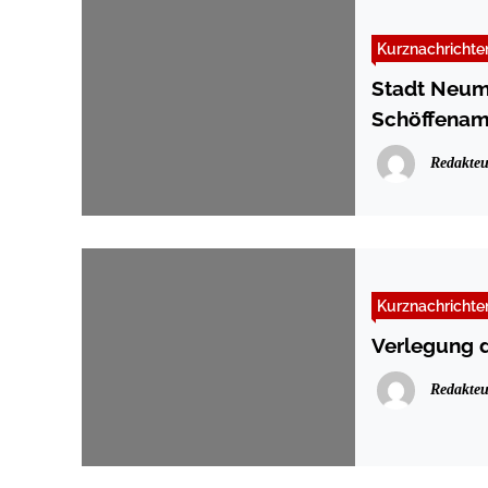
Kurznachrichte
Stadt Neumü
Schöffenam
Redakteu
Kurznachrichte
Verlegung d
Redakteu