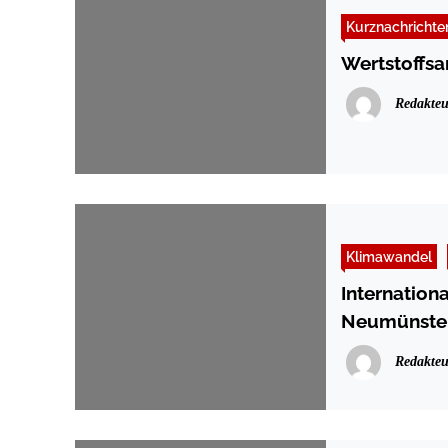
Kurznachrichte
Wertstoffs
Redakteu
Klimawandel
Internation
Neumünste
Redakteu