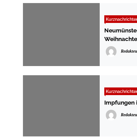
Kurznachrichte
Neumünster
Weihnachte
Redakteu
Kurznachrichte
Impfungen i
Redakteu