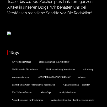
Teaser bis ca. 200 Zeichen plus Link zum ganzen
Artikel in unseren Blogs. Wir behalten uns bei
Verstössen rechtliche Schritte vor. Die Redaktion!
Tags
3D Visualisierungen
abfallentsorgung in neumünster
Abfallkalender Neumünster
Abfallvermeidung Neumünster
abi zeitung
adventskalender neumünster
abwasserentsorgung
adwords
alkohol tabakwaren jugendschutz neumünster
AlphaKommunal – Transfer
Alte Holsten-Brauerei
Altenpflege
Analphabetismus
Ankunftszentrum für Flüchtlinge
Ankunftszentrum für Flüchtlinge neumünster