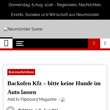
Skip
Donnerstag, 6,Aug. 2026 - Regionales, Nachrichten,
to
content
Events, Soziales und Wirtschaft aus Neumünster
Neumünster Szene
Neuigkeiten und Nachrichten aus
Neumünster und Umgebung
Kurznachrichten
Backofen Kfz – bitte keine Hunde im
Auto lassen
Add to Flipboard Magazine.
-