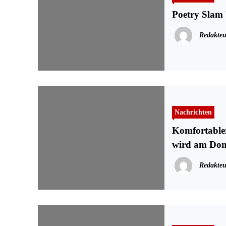
Poetry Slam 
Redakteu
Nachrichten
Komfortable
wird am Donn
Redakteu