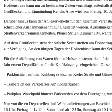
Holstenstraße kann nur zu bestimmten Zeiten vormittags außerhalb 
Großflecken und Einmündung Rencks Allee wird von Freitag, 10. Jun
Darüber hinaus kann der Anliegerverkehr für den gesamten Veransta
schriftlicher Ausnahmegenehmigung gestattet werden. Ausnahmegen
Straßenverkehrsangelegenheiten, Plöner Str. 27, Zimmer 104, währ
Auf dem Großflecken steht der östliche Seitenstreifen am Donnerst
zur Verfügung. An den übrigen Tagen der Holstenköste kann der Seit
Für die Anlieferung von Waren für den Holstenköstenmarkt auf den 
Jahr erneut Depotflächen für die Kraftfahrzeuge eingerichtet. Diese 
– Parkbuchten auf dem Kuhberg (zwischen Kieler Straße und Gänsema
– Teilbereich des Parkplatzes Am Klostergraben
– Parkplatz Waschpohl hinterer Parkstreifen vor dem Durchgang zu
Nur von diesen Depotstellen sind Warenanlieferungen zur Beschicku
16 Uhr, Freitag ab 14 Uhr, Sonnabend ab 12 Uhr, Sonntag ab 10 Uhr)