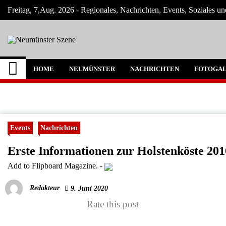
Skip
Freitag, 7,Aug. 2026 - Regionales, Nachrichten, Events, Soziales u
to
content
Neumünster Szene
Neuigkeiten und Nachrichten aus Neumüns
HOME
NEUMÜNSTER
NACHRICHTEN
FOTOGAL
Events
Nachrichten
Erste Informationen zur Holstenköste 20
Add to Flipboard Magazine.
-
Redakteur
9. Juni 2020
Rate this post