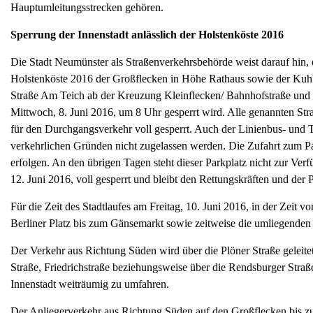
Hauptumleitungsstrecken gehören.
Sperrung der Innenstadt anlässlich der Holstenköste 2016
Die Stadt Neumünster als Straßenverkehrsbehörde weist darauf hin, 
Holstenköste 2016 der Großflecken in Höhe Rathaus sowie der Kuh
Straße Am Teich ab der Kreuzung Kleinflecken/ Bahnhofstraße und 
Mittwoch, 8. Juni 2016, um 8 Uhr gesperrt wird. Alle genannten St
für den Durchgangsverkehr voll gesperrt. Auch der Linienbus- und 
verkehrlichen Gründen nicht zugelassen werden. Die Zufahrt zum P
erfolgen. An den übrigen Tagen steht dieser Parkplatz nicht zur Ver
12. Juni 2016, voll gesperrt und bleibt den Rettungskräften und der P
Für die Zeit des Stadtlaufes am Freitag, 10. Juni 2016, in der Zeit 
Berliner Platz bis zum Gänsemarkt sowie zeitweise die umliegenden 
Der Verkehr aus Richtung Süden wird über die Plöner Straße geleit
Straße, Friedrichstraße beziehungsweise über die Rendsburger Straße, 
Innenstadt weiträumig zu umfahren.
Der Anliegerverkehr aus Richtung Süden auf den Großflecken bis z