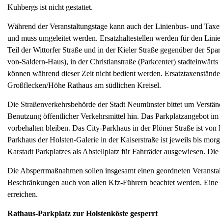
Kuhbergs ist nicht gestattet.
Während der Veranstaltungstage kann auch der Linienbus- und Taxe
und muss umgeleitet werden. Ersatzhaltestellen werden für den Lin
Teil der Wittorfer Straße und in der Kieler Straße gegenüber der Spa
von-Saldern-Haus), in der Christianstraße (Parkcenter) stadteinwä
können während dieser Zeit nicht bedient werden. Ersatztaxenständ
Großflecken/Höhe Rathaus am südlichen Kreisel.
Die Straßenverkehrsbehörde der Stadt Neumünster bittet um Verstän
Benutzung öffentlicher Verkehrsmittel hin. Das Parkplatzangebot i
vorbehalten bleiben. Das City-Parkhaus in der Plöner Straße ist vo
Parkhaus der Holsten-Galerie in der Kaiserstraße ist jeweils bis mor
Karstadt Parkplatzes als Abstellplatz für Fahrräder ausgewiesen. Die
Die Absperrmaßnahmen sollen insgesamt einen geordneten Veranstalt
Beschränkungen auch von allen Kfz-Führern beachtet werden. Eine 
erreichen.
Rathaus-Parkplatz zur Holstenköste gesperrt