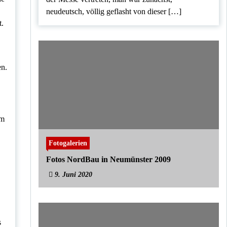
neudeutsch, völlig geflasht von dieser […]
t.
en.
em
Fotogalerien
Fotos NordBau in Neumünster 2009
9. Juni 2020
s