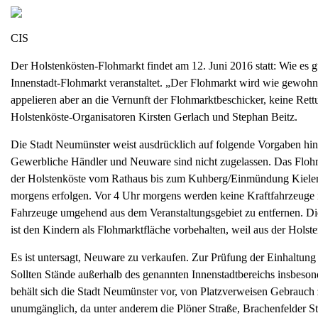
CIS
Der Holstenkösten-Flohmarkt findet am 12. Juni 2016 statt: Wie es gu
Innenstadt-Flohmarkt veranstaltet. „Der Flohmarkt wird wie gewohnt
appelieren aber an die Vernunft der Flohmarktbeschicker, keine Ret
Holstenköste-Organisatoren Kirsten Gerlach und Stephan Beitz.
Die Stadt Neumünster weist ausdrücklich auf folgende Vorgaben hin
Gewerbliche Händler und Neuware sind nicht zugelassen. Das Flohmar
der Holstenköste vom Rathaus bis zum Kuhberg/Einmündung Kieler S
morgens erfolgen. Vor 4 Uhr morgens werden keine Kraftfahrzeuge i
Fahrzeuge umgehend aus dem Veranstaltungsgebiet zu entfernen. Die 
ist den Kindern als Flohmarktfläche vorbehalten, weil aus der Hols
Es ist untersagt, Neuware zu verkaufen. Zur Prüfung der Einhaltung
Sollten Stände außerhalb des genannten Innenstadtbereichs insbeson
behält sich die Stadt Neumünster vor, von Platzverweisen Gebrauch
unumgänglich, da unter anderem die Plöner Straße, Brachenfelder Str