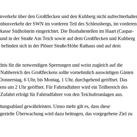
nverkehr über den Großflecken und den Kuhberg nicht aufrechterhalte
ienbusverkehr der SWN im vorderen Teil des Schleusbergs, im vorderen
rkasse Südholstein eingerichtet. Die Bushaltestellen im Haart (Caspar-
rts und in der Straße Am Teich sowie auf dem Großflecken und Kuhberg
e befinden sich in der Plöner Straße/Höhe Rathaus und auf dem
dnis für die notwendigen Sperrungen und weist zugleich auf die
m Nahbereich des Großfleckens sollte vornehmlich auswärtigen Gästen
n Donnerstag, 6 Uhr, bis Montag, 1 Uhr, durchgehend geöffnet. Das
gens um 2 Uhr geöffnet. Für Fahrradfahrer wird ein Teilbereich des
 Zufahrt erfolgt für Fahrradfahrer von den Teichuferanlagen aus.
ungsablauf gewährleisten. Umso mehr gilt es, dass diese
gezielte Überwachung wird dazu beitragen, das vorgegebene Ziel zu