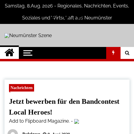
Skip
Samstag, 8,Aug. 2026 - Regionales, Nachrichten, Events,
to
content
Soziales und Wirtschaft aus Neumünster
Neumünster Szene
Neuigkeiten und Nachrichten aus
Neumünster und Umgebung
Nachrichten
Jetzt bewerben für den Bandcontest
Local Heroes!
Add to Flipboard Magazine.
-