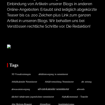
Einbindung von Artikeln unserer Blogs in anderen
Online-Angeboten. Erlaubt sind lediglich abgekürzte
Teaser bis ca. 200 Zeichen plus Link zum ganzen
Artikel in unseren Blogs. Wir behalten uns bei
Verstössen rechtliche Schritte vor. Die Redaktion!
Tags
3D Visualisierungen
abfallentsorgung in neumünster
Abfallkalender Neumünster
Abfallvermeidung Neumünster
abi zeitung
adventskalender neumünster
abwasserentsorgung
adwords
alkohol tabakwaren jugendschutz neumünster
AlphaKommunal – Transfer
Alte Holsten-Brauerei
Altenpflege
Analphabetismus