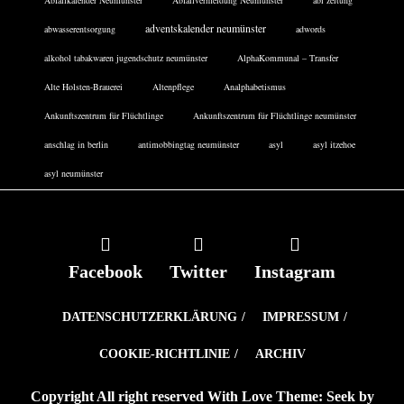
adventskalender neumünster
abwasserentsorgung
adwords
alkohol tabakwaren jugendschutz neumünster
AlphaKommunal – Transfer
Alte Holsten-Brauerei
Altenpflege
Analphabetismus
Ankunftszentrum für Flüchtlinge
Ankunftszentrum für Flüchtlinge neumünster
anschlag in berlin
antimobbingtag neumünster
asyl
asyl itzehoe
asyl neumünster
Facebook
Twitter
Instagram
DATENSCHUTZERKLÄRUNG
IMPRESSUM
COOKIE-RICHTLINIE
ARCHIV
Copyright All right reserved With Love Theme: Seek by