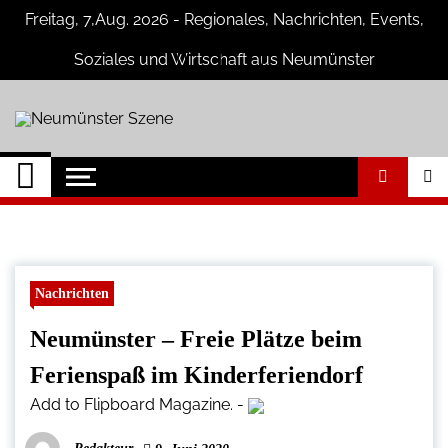
Skip
Freitag, 7,Aug. 2026 - Regionales, Nachrichten, Events,
to
content
Soziales und Wirtschaft aus Neumünster
Neumünster Szene
Neuigkeiten und Nachrichten aus
Neumünster und Umgebung
Nachrichten
Neumünster – Freie Plätze beim
Ferienspaß im Kinderferiendorf
Add to Flipboard Magazine.
-