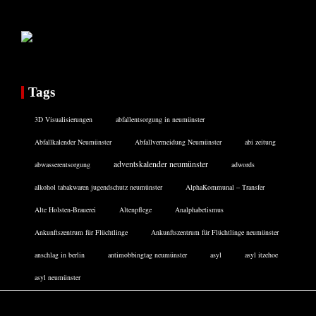
Tags
3D Visualisierungen
abfallentsorgung in neumünster
Abfallkalender Neumünster
Abfallvermeidung Neumünster
abi zeitung
adventskalender neumünster
abwasserentsorgung
adwords
alkohol tabakwaren jugendschutz neumünster
AlphaKommunal – Transfer
Alte Holsten-Brauerei
Altenpflege
Analphabetismus
Ankunftszentrum für Flüchtlinge
Ankunftszentrum für Flüchtlinge neumünster
anschlag in berlin
antimobbingtag neumünster
asyl
asyl itzehoe
asyl neumünster