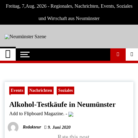
Skip
Freitag, 7,Aug. 2026 - Regionales, Nachrichten, Events, Soziales
to
content
und Wirtschaft aus Neumünster
Neumünster Szene
Neuigkeiten und Nachrichten aus
Neumünster und Umgebung
Events
Nachrichten
Soziales
Alkohol-Testkäufe in Neumünster
Add to Flipboard Magazine.
-
Redakteur
9. Juni 2020
Rate this post