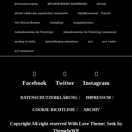
adventskalender neumünster
abwasserentsorgung
adwords
alkohol tabakwaren jugendschutz neumünster
AlphaKommunal – Transfer
Alte Holsten-Brauerei
Altenpflege
Analphabetismus
Ankunftszentrum für Flüchtlinge
Ankunftszentrum für Flüchtlinge neumünster
anschlag in berlin
antimobbingtag neumünster
asyl
asyl itzehoe
asyl neumünster
Facebook
Twitter
Instagram
DATENSCHUTZERKLÄRUNG
IMPRESSUM
COOKIE-RICHTLINIE
ARCHIV
Copyright All right reserved With Love Theme: Seek by
ThemeInWP