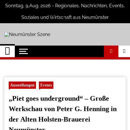
Skip
Sonntag, 9,Aug. 2026 - Regionales, Nachrichten, Events,
to
content
Soziales und Wirtschaft aus Neumünster
Neumünster Szene
Neuigkeiten und Nachrichten aus
Neumünster und Umgebung
Ausstellungen
Events
„Piet goes underground“ – Große
Werkschau von Peter G. Henning in
der Alten Holsten-Brauerei
Neumünster