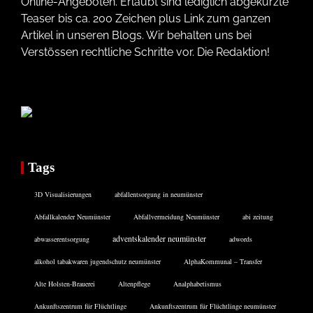
Online-Angeboten. Erlaubt sind lediglich abgekürzte
Teaser bis ca. 200 Zeichen plus Link zum ganzen
Artikel in unseren Blogs. Wir behalten uns bei
Verstössen rechtliche Schritte vor. Die Redaktion!
Tags
3D Visualisierungen
abfallentsorgung in neumünster
Abfallkalender Neumünster
Abfallvermeidung Neumünster
abi zeitung
adventskalender neumünster
abwasserentsorgung
adwords
alkohol tabakwaren jugendschutz neumünster
AlphaKommunal – Transfer
Alte Holsten-Brauerei
Altenpflege
Analphabetismus
Ankunftszentrum für Flüchtlinge
Ankunftszentrum für Flüchtlinge neumünster