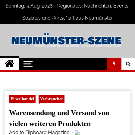
Skip
Sonntag, 9,Aug. 2026 - Regionales, Nachrichten, Events,
to
content
Soziales und Wirtschaft aus Neumünster
Neumünster Szene
Neuigkeiten und Nachrichten aus
Neumünster und Umgebung
Einzelhandel
Verbraucher
Warensendung und Versand von
vielen weiteren Produkten
Add to Flipboard Magazine.
-