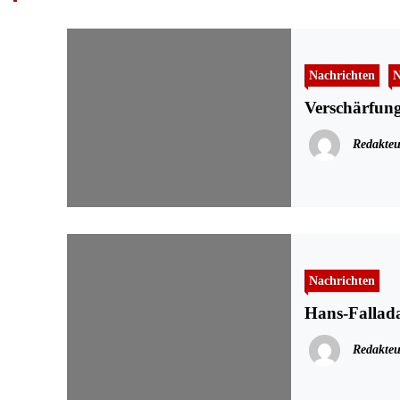
Nachrichten
N
Verschärfun
Redakteu
Nachrichten
Hans-Fallada
Redakteu