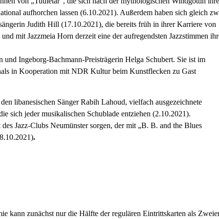
nnen von „Tuuletar“, die sich nach der mythologischen Windgöttin ihr
ational aufhorchen lassen (6.10.2021). Außerdem haben sich gleich zw
gerin Judith Hill (17.10.2021), die bereits früh in ihrer Karriere von
 und mit Jazzmeia Horn derzeit eine der aufregendsten Jazzstimmen ihr
rin und Ingeborg-Bachmann-Preisträgerin Helga Schubert. Sie ist im
als in Kooperation mit NDR Kultur beim Kunstflecken zu Gast
en libanesischen Sänger Rabih Lahoud, vielfach ausgezeichnete
e sich jeder musikalischen Schublade entziehen (2.10.2021).
t des Jazz-Clubs Neumünster sorgen, der mit „B. B. and the Blues
(8.10.2021)
.
kann zunächst nur die Hälfte der regulären Eintrittskarten als Zweie