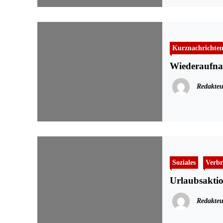
Kurznachrichte
Wiederaufna
Redakteu
Soziales
Verbr
Urlaubsaktio
Redakteu