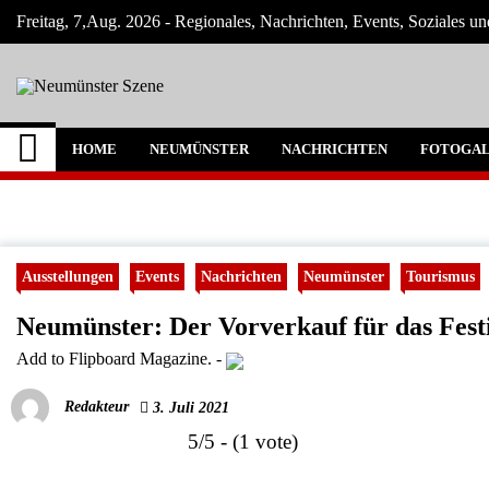
Skip
Freitag, 7,Aug. 2026 - Regionales, Nachrichten, Events, Soziales u
to
content
Neumünster Szene
Neuigkeiten und Nachrichten aus Neumüns
HOME
NEUMÜNSTER
NACHRICHTEN
FOTOGAL
Ausstellungen
Events
Nachrichten
Neumünster
Tourismus
Neumünster: Der Vorverkauf für das Fest
Add to Flipboard Magazine.
-
Redakteur
3. Juli 2021
5/5 - (1 vote)