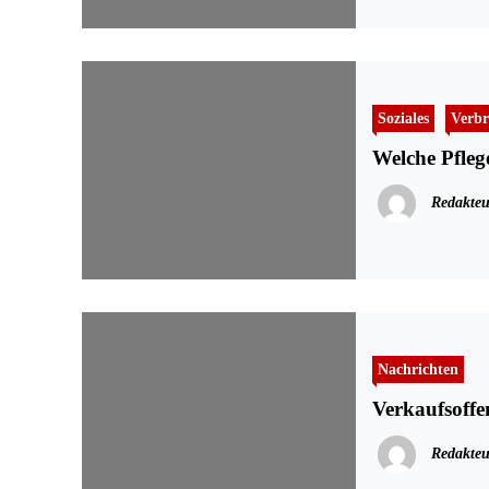
Soziales
Verbr
Welche Pfleg
Redakteu
Nachrichten
Verkaufsoff
Redakteu