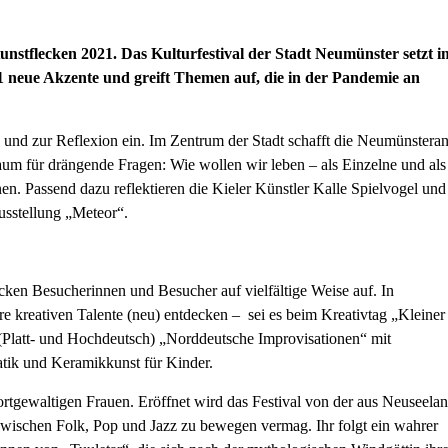
unstflecken 2021. Das Kulturfestival der Stadt Neumünster setzt i
1 neue Akzente und greift Themen auf, die in der Pandemie an
g und zur Reflexion ein. Im Zentrum der Stadt schafft die Neumünstera
raum für drängende Fragen: Wie wollen wir leben – als Einzelne und als
n. Passend dazu reflektieren die Kieler Künstler Kalle Spielvogel und
Ausstellung „Meteor“.
ecken Besucherinnen und Besucher auf vielfältige Weise auf. In
re kreativen Talente (neu) entdecken – sei es beim Kreativtag „Kleiner
(Platt- und Hochdeutsch) „Norddeutsche Improvisationen“ mit
tik und Keramikkunst für Kinder.
wortgewaltigen Frauen. Eröffnet wird das Festival von der aus Neuseela
zwischen Folk, Pop und Jazz zu bewegen vermag. Ihr folgt ein wahrer