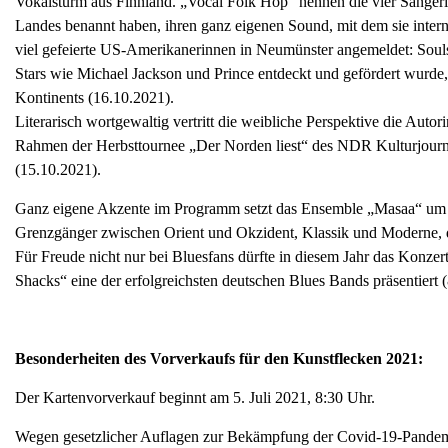
Vokalsturm aus Finnland. „Vocal Folk Hop“ nennen die vier Sängeri
Landes benannt haben, ihren ganz eigenen Sound, mit dem sie intern
viel gefeierte US-Amerikanerinnen in Neumünster angemeldet: Soulsän
Stars wie Michael Jackson und Prince entdeckt und gefördert wurde,
Kontinents (16.10.2021).
Literarisch wortgewaltig vertritt die weibliche Perspektive die Auto
Rahmen der Herbsttournee „Der Norden liest“ des NDR Kulturjourn
(15.10.2021).
Ganz eigene Akzente im Programm setzt das Ensemble „Masaa“ um d
Grenzgänger zwischen Orient und Okzident, Klassik und Moderne, di
Für Freude nicht nur bei Bluesfans dürfte in diesem Jahr das Konzer
Shacks“ eine der erfolgreichsten deutschen Blues Bands präsentiert 
Besonderheiten des Vorverkaufs für den Kunstflecken 2021:
Der Kartenvorverkauf beginnt am 5. Juli 2021, 8:30 Uhr.
Wegen gesetzlicher Auflagen zur Bekämpfung der Covid-19-Pandemie 