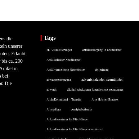
Tags
ens die
eln unserer
3D Visualisierungen
abfallentsorgung in neumünster
oten. Erlaubt
Abfallkalender Neumünster
 bis ca. 200
rtikel in
Abfallvermeidung Neumünster
abi zeitung
 bei
adventskalender neumünster
abwasserentsorgung
or. Die
adwords
alkohol tabakwaren jugendschutz neumünster
AlphaKommunal – Transfer
Alte Holsten-Brauerei
Altenpflege
Analphabetismus
Ankunftszentrum für Flüchtlinge
Ankunftszentrum für Flüchtlinge neumünster