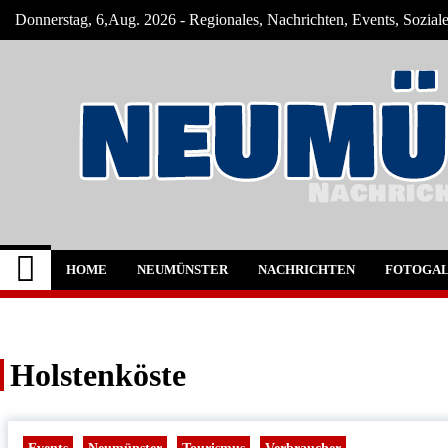
Skip
Donnerstag, 6,Aug. 2026 - Regionales, Nachrichten, Events, Sozial
to
content
Neumünster Szene
Neuigkeiten und Nachrichten aus Neumüns
HOME
NEUMÜNSTER
NACHRICHTEN
FOTOGAL
Holstenköste