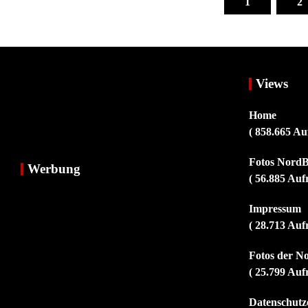
der
1
2
Beiträge
Views
Home
( 858.665 Au
Fotos NordB
Werbung
( 56.885 Auf
Impressum
( 28.713 Auf
Fotos der N
( 25.799 Auf
Datenschutz