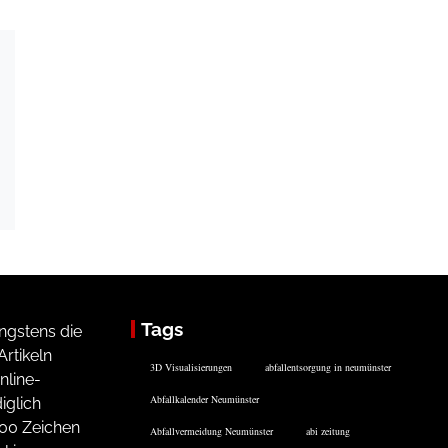
Tags
ngstens die
rtikeln
3D Visualisierungen
abfallentsorgung in neumünster
nline-
Abfallkalender Neumünster
iglich
200 Zeichen
Abfallvermeidung Neumünster
abi zeitung