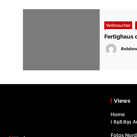
Verbraucher
Fertighaus 
Redakteu
Views
Home
( 858.891 A
Fotos Nor