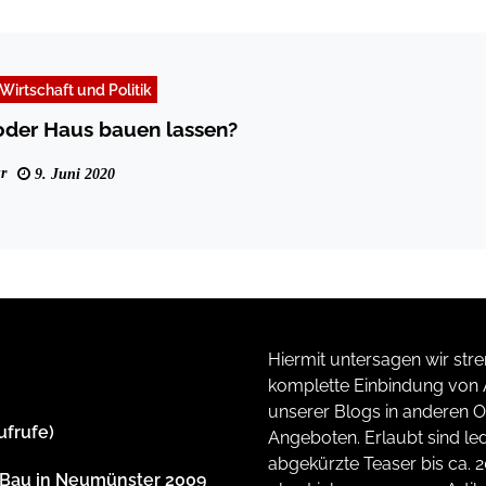
Wirtschaft und Politik
oder Haus bauen lassen?
r
9. Juni 2020
Hiermit untersagen wir stre
komplette Einbindung von A
unserer Blogs in anderen O
ufrufe)
Angeboten. Erlaubt sind led
abgekürzte Teaser bis ca. 
dBau in Neumünster 2009