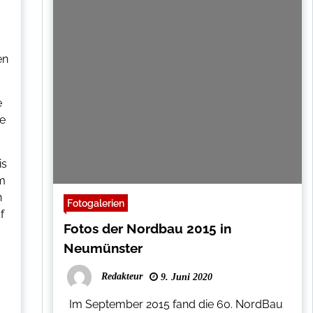
en
e
ne
is
m
n
Fotogalerien
f
Fotos der Nordbau 2015 in
Neumünster
Redakteur
9. Juni 2020
Im September 2015 fand die 60. NordBau