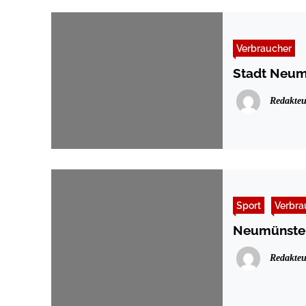
Verbraucher
Stadt Neumü
Redakteu
Sport
Verbra
Neumünster:
Redakteu