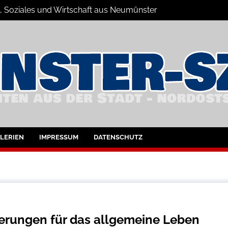
s, Soziales und Wirtschaft aus Neumünster
e
umünster und Umgebung
LERIEN
IMPRESSUM
DATENSCHUTZ
erungen für das allgemeine Leben