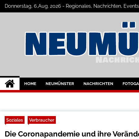
Skip
Donnerstag, 6,Aug. 2026 - Regionales, Nachrichten, Event
to
content
Neumünster Szen
Neuigkeiten und Nachrichten aus Ne
HOME
NEUMÜNSTER
NACHRICHTEN
FOTOGA
Soziales
Verbraucher
Die Coronapandemie und ihre Veränd