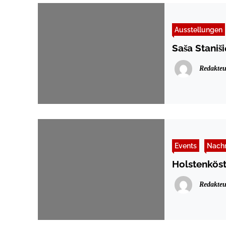
Ausstellungen
Sas̆a Stanis
Redakteu
Events
Nachr
Holstenköst
Redakteu