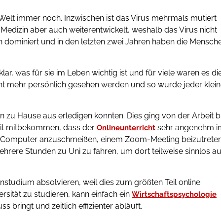
 Welt immer noch. Inzwischen ist das Virus mehrmals mutiert
Medizin aber auch weiterentwickelt, weshalb das Virus nicht
h dominiert und in den letzten zwei Jahren haben die Mensch
, was für sie im Leben wichtig ist und für viele waren es di
icht mehr persönlich gesehen werden und so wurde jeder klei
on zu Hause aus erledigen konnten. Dies ging von der Arbeit b
Zeit mitbekommen, dass der
sehr angenehm i
Onlineunterricht
 den Computer anzuschmeißen, einem Zoom-Meeting beizutrete
hrere Stunden zu Uni zu fahren, um dort teilweise sinnlos au
nstudium absolvieren, weil dies zum größten Teil online
ersität zu studieren, kann einfach ein
Wirtschaftspsychologie
ringt und zeitlich effizienter abläuft.